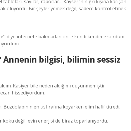
bloları, sayılar, raporlar… Kayseri’nin gri kışına karışan
mak oluyordu. Bir şeyler yemek değil, sadece kontrol etmek.
 mu?” diye internete bakmadan önce kendi kendime sordum.
mıyordum.
nnenin bilgisi, bilimin sessiz
dım. Kasiyer bile neden aldığımı düşünmemiştir
yecan hissediyordum.
 Buzdolabının en üst rafına koyarken elim hafif titredi.
r koku değil, evin enerjisi de biraz toparlanıyordu.