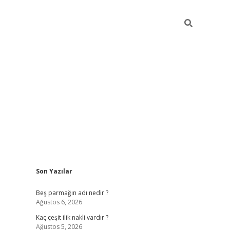
Sidebar
Son Yazılar
pia bella casino
Beş parmağın adı nedir ?
Ağustos 6, 2026
Kaç çeşit ilik nakli vardır ?
Ağustos 5, 2026