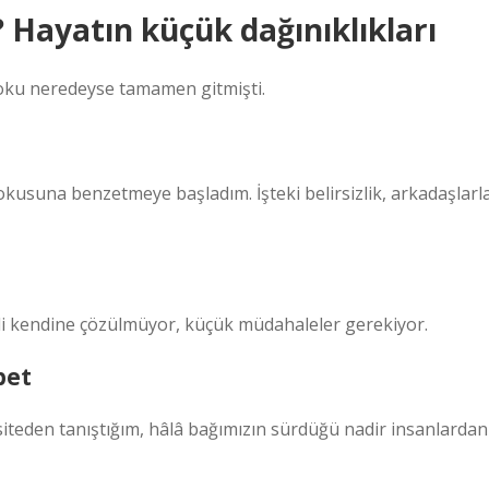
Hayatın küçük dağınıklıkları
Koku neredeyse tamamen gitmişti.
kokusuna benzetmeye başladım. İşteki belirsizlik, arkadaşlarl
di kendine çözülmüyor, küçük müdahaleler gerekiyor.
bet
siteden tanıştığım, hâlâ bağımızın sürdüğü nadir insanlardan