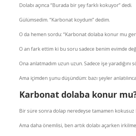
Dolabı açınca “Burada bir şey farklı kokuyor” dedi.
Gülümsedim. “Karbonat koydum” dedim.
O da hemen sordu: “Karbonat dolaba konur mu gerç
O an fark ettim ki bu soru sadece benim evimde deği
Ona anlatmadım uzun uzun. Sadece işe yaradığını s
Ama içimden şunu düşündüm: bazı şeyler anlatılınca d
Karbonat dolaba konur mu?
Bir süre sonra dolap neredeyse tamamen kokusuz h
Ama daha önemlisi, ben artık dolabı açarken irkilm