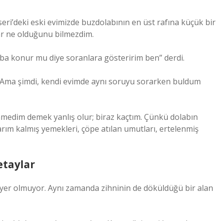
’deki eski evimizde buzdolabının en üst rafına küçük bir
lar ne olduğunu bilmezdim.
ba konur mu diye soranlara gösteririm ben” derdi.
 Ama şimdi, kendi evimde aynı soruyu sorarken buldum
edim demek yanlış olur; biraz kaçtım. Çünkü dolabın
arım kalmış yemekleri, çöpe atılan umutları, ertelenmiş
etaylar
er olmuyor. Aynı zamanda zihninin de döküldüğü bir alan