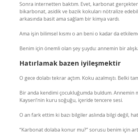
Sonra internetten baktım. Evet, karbonat gerçekte
bikarbonat, asidik ve bazik kokuları nötralize edebi
arkasında basit ama sağlam bir kimya vardı.
Ama işin bilimsel kısmı o an beni o kadar da etkilem
Benim için önemli olan şey şuydu: annemin bir alışka
Hatırlamak bazen iyileşmektir
O gece dolabı tekrar açtım. Koku azalmıştı. Belki ta
Bir anda kendimi çocukluğumda buldum. Annemin mu
Kayseri’nin kuru soğuğu, içeride tencere sesi.
O an fark ettim ki bazı bilgiler aslında bilgi değil, hat
“Karbonat dolaba konur mu?” sorusu benim için artık