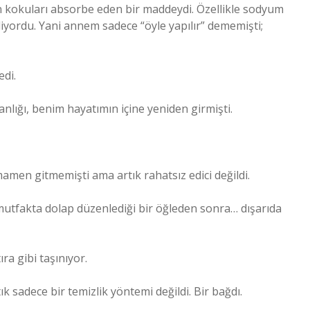
n kokuları absorbe eden bir maddeydi. Özellikle sodyum
liyordu. Yani annem sadece “öyle yapılır” dememişti;
edi.
nlığı, benim hayatımın içine yeniden girmişti.
mamen gitmemişti ama artık rahatsız edici değildi.
tfakta dolap düzenlediği bir öğleden sonra… dışarıda
ıra gibi taşınıyor.
 sadece bir temizlik yöntemi değildi. Bir bağdı.