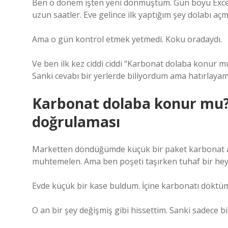
Ben o dönem işten yeni dönmüştüm. Gün boyu Excel ta
uzun saatler. Eve gelince ilk yaptığım şey dolabı aç
Ama o gün kontrol etmek yetmedi. Koku oradaydı.
Ve ben ilk kez ciddi ciddi “Karbonat dolaba konur
Sanki cevabı bir yerlerde biliyordum ama hatırlaya
Karbonat dolaba konur mu? A
doğrulaması
Marketten döndüğümde küçük bir paket karbonat al
muhtemelen. Ama ben poşeti taşırken tuhaf bir he
Evde küçük bir kase buldum. İçine karbonatı döktüm.
O an bir şey değişmiş gibi hissettim. Sanki sadece bi