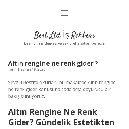
menüyü
Anasayfa
aç
Gizlilik Politikası
Best Ltd İş Rehberi
Yasal Uyarı
Bestltd ile iş dünyası ve sektörel fırsatları keşfedin
Hakkımızda
Altın rengine ne renk gider ?
Tarih: Haziran 19, 2026
Sevgili Bestltd okurları, bu makalede Altın rengine
ne renk gider konusuna sade ama doyurucu bir
bakış sunuyoruz.
Altın Rengine Ne Renk
Gider? Gündelik Estetikten