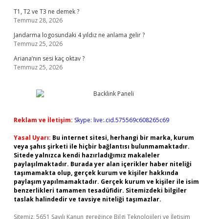
T1, T2 ve T3 ne demek ?
Temmuz 28, 2026
Jandarma logosundaki 4 yıldız ne anlama gelir ?
Temmuz 25, 2026
Ariana’nın sesi kaç oktav ?
Temmuz 25, 2026
Reklam ve İletişim:
Skype: live:.cid.575569c608265c69
Yasal Uyarı:
Bu internet sitesi, herhangi bir marka, kurum
veya şahıs şirketi ile hiçbir bağlantısı bulunmamaktadır.
Sitede yalnızca kendi hazırladığımız makaleler
paylaşılmaktadır. Burada yer alan içerikler haber niteliği
taşımamakta olup, gerçek kurum ve kişiler hakkında
paylaşım yapılmamaktadır. Gerçek kurum ve kişiler ile isim
benzerlikleri tamamen tesadüfidir. Sitemizdeki bilgiler
taslak halindedir ve tavsiye niteliği taşımazlar.
Sitemiz, 5651 Sayılı Kanun gereğince Bilgi Teknolojileri ve İletişim