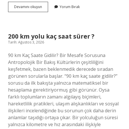
2025
Devamını okuyun
Yorum Bırak
koyun
kuzu
desteği
ne
kadar
200 km yolu kaç saat sürer ?
?
Tarih: Ağustos 3, 2026
90 km Kaç Saate Gidilir? Bir Mesafe Sorusuna
Antropolojik Bir Bakış Kültürlerin çeşitliliğini
keşfetmek, bazen beklenmedik derecede sıradan
görünen sorularla başlar. “90 km kaç saate gidilir?”
sorusu da ilk bakışta yalnızca matematiksel bir
hesaplama gerektiriyormuş gibi görünür. Oysa
farklı toplumların zamanı algılayış biçimleri,
hareketlilik pratikleri, ulaşım alışkanlıkları ve sosyal
ilişkileri incelendiğinde bu sorunun çok daha derin
anlamlar taşıdığı ortaya çıkar. Bir yolculuğun süresi
yalnızca kilometre ve hız arasındaki ilişkiyle