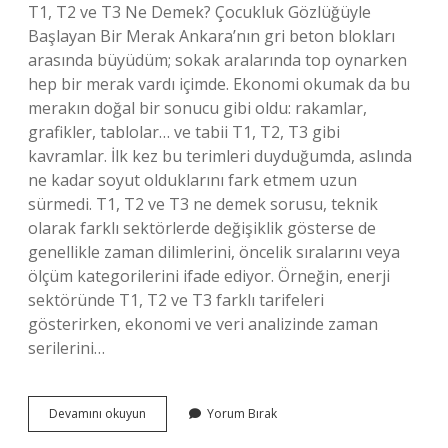
T1, T2 ve T3 Ne Demek? Çocukluk Gözlüğüyle
Başlayan Bir Merak Ankara’nın gri beton blokları
arasında büyüdüm; sokak aralarında top oynarken
hep bir merak vardı içimde. Ekonomi okumak da bu
merakın doğal bir sonucu gibi oldu: rakamlar,
grafikler, tablolar… ve tabii T1, T2, T3 gibi
kavramlar. İlk kez bu terimleri duyduğumda, aslında
ne kadar soyut olduklarını fark etmem uzun
sürmedi. T1, T2 ve T3 ne demek sorusu, teknik
olarak farklı sektörlerde değişiklik gösterse de
genellikle zaman dilimlerini, öncelik sıralarını veya
ölçüm kategorilerini ifade ediyor. Örneğin, enerji
sektöründe T1, T2 ve T3 farklı tarifeleri
gösterirken, ekonomi ve veri analizinde zaman
serilerini…
T1,
Devamını okuyun
Yorum Bırak
T2