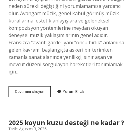
neden sürekli değiştiğini yorumlamamıza yardımcı
olur. Avangart müzik, genel kabul görmüş müzik
kurallarına, estetik anlayışlara ve geleneksel
kompozisyon yöntemlerine meydan okuyan
deneysel müzik yaklaşımlarının genel adıdır.
Fransızca “avant-garde” yani “öncü birlik” anlamına
gelen kavram, başlangıçta askeri bir terimken
zamanla sanat alanında yenilikçi, sınır aşan ve
mevcut düzeni sorgulayan hareketleri tanımlamak
için…
Avangart
Devamını okuyun
Yorum Bırak
müzik
nedir
?
2025 koyun kuzu desteği ne kadar ?
Tarih: Ağustos 3, 2026