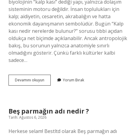
biyolojinin “kalp kası” dediği yapı, yalnızca dolaşım
sisteminin motoru değildir. İnsan toplulukları için
kalp; aidiyetin, cesaretin, akrabalığın ve hatta
ekonomik dayanışmanın sembolüdür. Bugün “Kalp
kası nedir nerelerde bulunur?” sorusu tıbbi açıdan
oldukça net biçimde açıklanabilir. Ancak antropolojik
bakış, bu sorunun yalnızca anatomiyle sınırlı
olmadığını gösterir. Çünkü farklı kültürler kalbi
sadece…
Kalp
Devamını okuyun
Yorum Bırak
kası
nedir
nerelerde
bulunur
?
Beş parmağın adı nedir ?
Tarih: Ağustos 6, 2026
Herkese selam! Bestltd olarak Beş parmağın adı