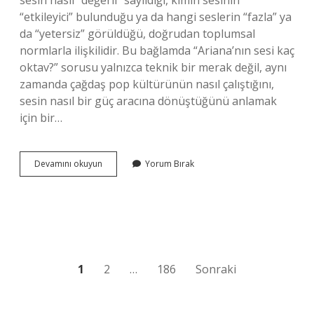
sesin nasıl “değerli” sayıldığı, kimin sesinin
“etkileyici” bulunduğu ya da hangi seslerin “fazla” ya
da “yetersiz” görüldüğü, doğrudan toplumsal
normlarla ilişkilidir. Bu bağlamda “Ariana’nın sesi kaç
oktav?” sorusu yalnızca teknik bir merak değil, aynı
zamanda çağdaş pop kültürünün nasıl çalıştığını,
sesin nasıl bir güç aracına dönüştüğünü anlamak
için bir…
Ariana’nın
Devamını okuyun
Yorum Bırak
sesi
kaç
oktav
?
Yazı
1
2
…
186
Sonraki
sayfalaması