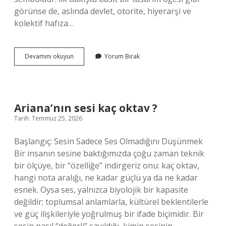
görünse de, aslında devlet, otorite, hiyerarşi ve
kolektif hafıza…
Jandarma
Devamını okuyun
Yorum Bırak
logosundaki
4
yıldız
ne
anlama
Ariana’nın sesi kaç oktav ?
gelir
Tarih: Temmuz 25, 2026
?
Başlangıç: Sesin Sadece Ses Olmadığını Düşünmek
Bir insanın sesine baktığımızda çoğu zaman teknik
bir ölçüye, bir “özelliğe” indirgeriz onu: kaç oktav,
hangi nota aralığı, ne kadar güçlü ya da ne kadar
esnek. Oysa ses, yalnızca biyolojik bir kapasite
değildir; toplumsal anlamlarla, kültürel beklentilerle
ve güç ilişkileriyle yoğrulmuş bir ifade biçimidir. Bir