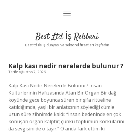
menüyü
Anasayfa
aç
Gizlilik Politikası
Best Ltd İş Rehberi
Yasal Uyarı
Bestltd ile iş dünyası ve sektörel fırsatları keşfedin
Hakkımızda
Best
Kalp kası nedir nerelerde bulunur ?
Tarih: Ağustos 7, 2026
Ltd
Kalp Kası Nedir Nerelerde Bulunur? İnsan
İş
Kültürlerinin Hafızasında Atan Bir Organ Bir dağ
köyünde gece boyunca süren bir şifa ritüeline
Rehberi
katıldığımda, yaşlı bir anlatıcının söylediği cümle
uzun süre zihnimde kaldı: “İnsan bedeninde en çok
Yazılar
konuşan organ kalptir; çünkü toplumun korkularını
da sevgisini de o taşır.” O anda fark ettim ki