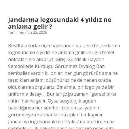
ve
T3
ne
demek
Jandarma logosundaki 4 yıldız ne
?
anlama gelir ?
Tarih: Temmuz 25, 2026
Bestltd okurları için hazırlanan bu içerikte Jandarma
logosundaki 4 yıldız ne anlama gelir ile ilgili temel
noktaları ele alıyoruz. Giriş: Gündelik Hayatın
Sembollerle Kurduğu Görünmez Diyalog Bazı
semboller vardır ki, onları her gün görürüz ama ne
taşıdıkları anlamı düşünürüz ne de neden orada
olduklarını sorgularız. Bir arma, bir logo ya da bir
üniforma detayı… Bunlar çoğu zaman “görsel birer
rutin” haline gelir. Oysa sosyolojik açıdan
bakıldığında her sembol, toplumsal yapının
görünmeyen katmanlarına açılan bir kapıdır.
Jandarma logosundaki dört yıldız da bu türden bir
semboldür. İlk bakışta basit bir tasarım öğesi gibi