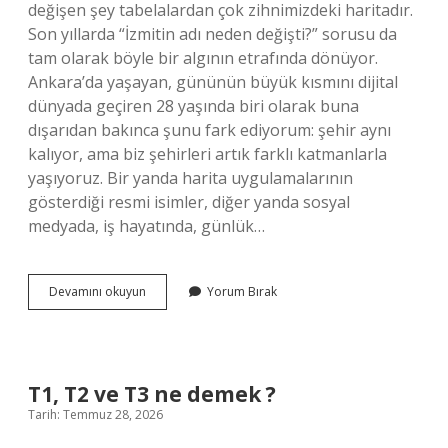
değişen şey tabelalardan çok zihnimizdeki haritadır.
Son yıllarda “İzmitin adı neden değişti?” sorusu da
tam olarak böyle bir algının etrafında dönüyor.
Ankara’da yaşayan, gününün büyük kısmını dijital
dünyada geçiren 28 yaşında biri olarak buna
dışarıdan bakınca şunu fark ediyorum: şehir aynı
kalıyor, ama biz şehirleri artık farklı katmanlarla
yaşıyoruz. Bir yanda harita uygulamalarının
gösterdiği resmi isimler, diğer yanda sosyal
medyada, iş hayatında, günlük…
İzmitin
Devamını okuyun
Yorum Bırak
adı
neden
değişti
?
T1, T2 ve T3 ne demek ?
Tarih: Temmuz 28, 2026