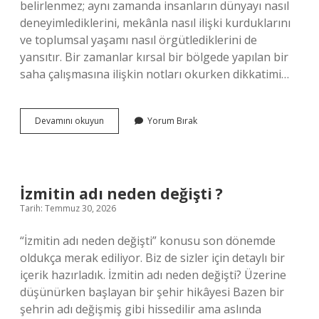
belirlenmez; aynı zamanda insanların dünyayı nasıl
deneyimlediklerini, mekânla nasıl ilişki kurduklarını
ve toplumsal yaşamı nasıl örgütlediklerini de
yansıtır. Bir zamanlar kırsal bir bölgede yapılan bir
saha çalışmasına ilişkin notları okurken dikkatimi…
200
Devamını okuyun
Yorum Bırak
km
yolu
kaç
saat
sürer
İzmitin adı neden değişti ?
?
Tarih: Temmuz 30, 2026
“İzmitin adı neden değişti” konusu son dönemde
oldukça merak ediliyor. Biz de sizler için detaylı bir
içerik hazırladık. İzmitin adı neden değişti? Üzerine
düşünürken başlayan bir şehir hikâyesi Bazen bir
şehrin adı değişmiş gibi hissedilir ama aslında