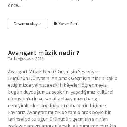
önce…
Kaç
Devamını okuyun
Yorum Bırak
çeşit
ilik
nakli
vardır
?
Avangart müzik nedir ?
Tarih: Ağustos 4, 2026
Avangart Müzik Nedir? Geçmişin Sesleriyle
Bugünün Dünyasını Anlamak Geçmişin izlerini takip
ettiğimizde yalnızca eski hikâyeleri öğrenmeyiz;
bugün duyduğumuz seslerin, yaşadığımız kültürel
dönüşümlerin ve sanat anlayışımızın hangi
deneyimlerden doğduğunu daha derin biçimde
kavrarız. Avangart müzik de tam olarak böyle bir
tarihsel yolculuğun ürünüdür; geçmişin sınırları
zorlayan arayışlarını anlamak, günümüzde müziğin