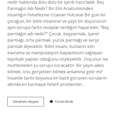
nedir hakkında dolu dolu bir içerik hazırladık. Beş
Parmağın Adı Nedir? Bir Elin Anatomisinden
İnsanlığın Felsefesine Uzanan Yolculuk Bir gün bir
çocuğun, bir bilim insanının ve yaşlı bir düşünürün
aynı soruya farklı cevaplar verdiğini hayal edin: “Beş
parmağın adı nedir?” Çocuk, başparmak, işaret
parmağı, orta parmak, yüzük parmağı ve serçe
parmak diyecektir. Bilim insanı, bunların elin
kavrama ve manipülasyon kapasitesini sağlayan
biyolojik yapılar olduğunu söyleyebilir. Düşünür ise
muhtemelen şu soruyu soracaktır: Bir şeyin adını
bilmek, onu gerçekten bilmek anlamına gelir mi?
İnsanlık tarihi boyunca en basit görünen soruların
altında en karmaşık felsefi problemler…
Beş
Devamını okuyun
Yorum Bırak
parmağın
adı
nedir