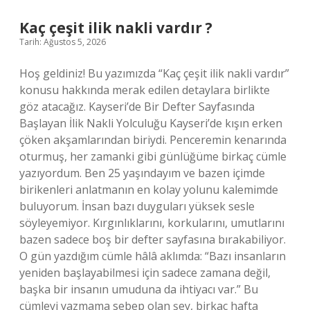
?
Kaç çeşit ilik nakli vardır ?
Tarih: Ağustos 5, 2026
Hoş geldiniz! Bu yazımızda “Kaç çeşit ilik nakli vardır”
konusu hakkında merak edilen detaylara birlikte
göz atacağız. Kayseri’de Bir Defter Sayfasında
Başlayan İlik Nakli Yolculuğu Kayseri’de kışın erken
çöken akşamlarından biriydi. Penceremin kenarında
oturmuş, her zamanki gibi günlüğüme birkaç cümle
yazıyordum. Ben 25 yaşındayım ve bazen içimde
birikenleri anlatmanın en kolay yolunu kalemimde
buluyorum. İnsan bazı duyguları yüksek sesle
söyleyemiyor. Kırgınlıklarını, korkularını, umutlarını
bazen sadece boş bir defter sayfasına bırakabiliyor.
O gün yazdığım cümle hâlâ aklımda: “Bazı insanların
yeniden başlayabilmesi için sadece zamana değil,
başka bir insanın umuduna da ihtiyacı var.” Bu
cümleyi yazmama sebep olan şey, birkaç hafta