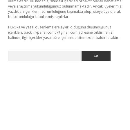
vermektedir. Bu nedenle, sitedeki içerikleri proaktif olarak denetleme
veya araştırma yükümlülüğümüz bulunmamaktadır. Ancak, üyelerimiz
yazdıkları içeriklerin sorumluluğunu taşımakta olup, siteye üye olarak
bu sorumluluğu kabul etmiş sayılırlar.
Hukuka ve yasal düzenlemelere aykırı olduğunu düşündüğünüz
içerikleri,
backlinkpanelicomtr@gmail.com
adresine bildirmeniz
halinde, ilgili içerikler yasal süre içerisinde sitemizden kaldırılacaktır.
Arama
a casino giriş