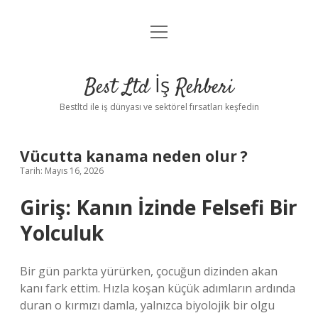
menüyü
Anasayfa
aç
Gizlilik Politikası
Best Ltd İş Rehberi
Yasal Uyarı
Bestltd ile iş dünyası ve sektörel fırsatları keşfedin
Hakkımızda
Vücutta kanama neden olur ?
Tarih: Mayıs 16, 2026
Giriş: Kanın İzinde Felsefi Bir
Yolculuk
Bir gün parkta yürürken, çocuğun dizinden akan
kanı fark ettim. Hızla koşan küçük adımların ardında
duran o kırmızı damla, yalnızca biyolojik bir olgu