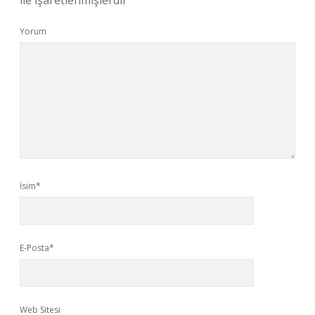
ile işaretlenmişlerdir
Yorum
İsim*
E-Posta*
Web Sitesi