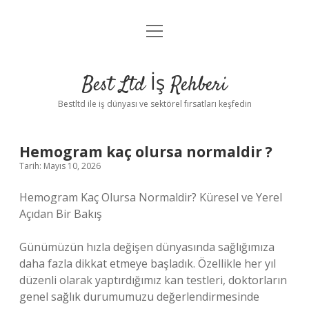
menüyü
Anasayfa
aç
Gizlilik Politikası
Best Ltd İş Rehberi
Yasal Uyarı
Bestltd ile iş dünyası ve sektörel fırsatları keşfedin
Hakkımızda
Hemogram kaç olursa normaldir ?
Tarih: Mayıs 10, 2026
Hemogram Kaç Olursa Normaldir? Küresel ve Yerel
Açıdan Bir Bakış
Günümüzün hızla değişen dünyasında sağlığımıza
daha fazla dikkat etmeye başladık. Özellikle her yıl
düzenli olarak yaptırdığımız kan testleri, doktorların
genel sağlık durumumuzu değerlendirmesinde