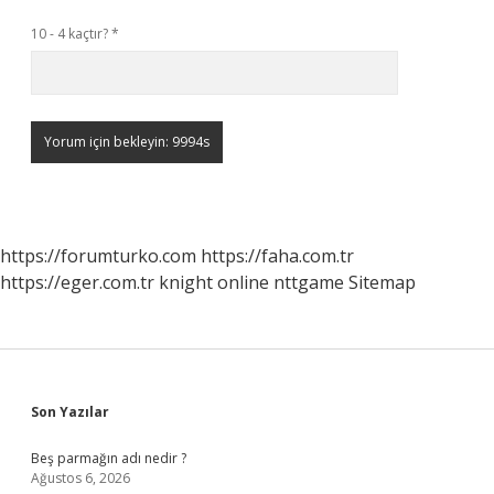
10 - 4 kaçtır?
*
https://forumturko.com
https://faha.com.tr
https://eger.com.tr
knight online
nttgame
Sitemap
Sidebar
Son Yazılar
Beş parmağın adı nedir ?
Ağustos 6, 2026