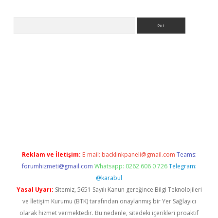
Arama
ella casino giriş
Reklam ve İletişim:
E-mail:
backlinkpaneli@gmail.com
Teams:
forumhizmeti@gmail.com
Whatsapp: 0262 606 0 726
Telegram:
@karabul
Yasal Uyarı:
Sitemiz, 5651 Sayılı Kanun gereğince Bilgi Teknolojileri
ve İletişim Kurumu (BTK) tarafından onaylanmış bir Yer Sağlayıcı
olarak hizmet vermektedir. Bu nedenle, sitedeki içerikleri proaktif