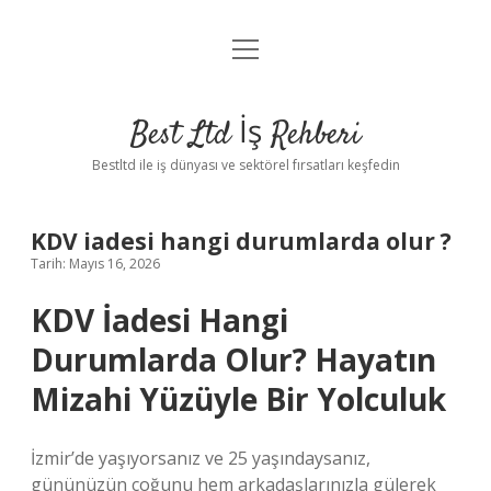
menüyü
Anasayfa
aç
Gizlilik Politikası
Best Ltd İş Rehberi
Yasal Uyarı
Bestltd ile iş dünyası ve sektörel fırsatları keşfedin
Hakkımızda
KDV iadesi hangi durumlarda olur ?
Tarih: Mayıs 16, 2026
KDV İadesi Hangi
Durumlarda Olur? Hayatın
Mizahi Yüzüyle Bir Yolculuk
İzmir’de yaşıyorsanız ve 25 yaşındaysanız,
gününüzün çoğunu hem arkadaşlarınızla gülerek