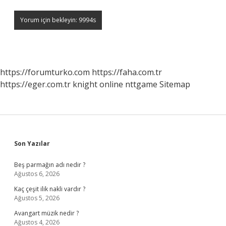
https://forumturko.com
https://faha.com.tr
https://eger.com.tr
knight online
nttgame
Sitemap
Sidebar
Son Yazılar
Beş parmağın adı nedir ?
Ağustos 6, 2026
Kaç çeşit ilik nakli vardır ?
Ağustos 5, 2026
Avangart müzik nedir ?
Ağustos 4, 2026