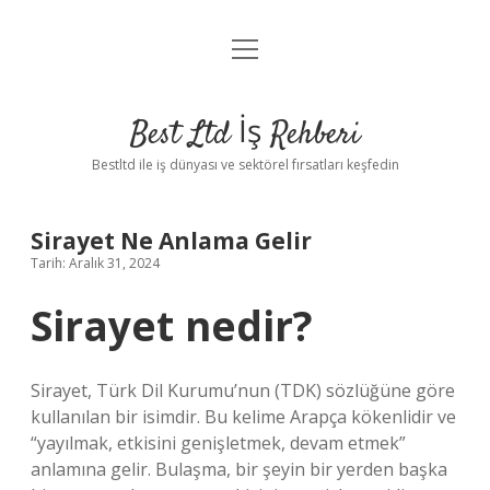
menüyü
Anasayfa
aç
Gizlilik Politikası
Best Ltd İş Rehberi
Yasal Uyarı
Bestltd ile iş dünyası ve sektörel fırsatları keşfedin
Hakkımızda
Sirayet Ne Anlama Gelir
Tarih: Aralık 31, 2024
Sirayet nedir?
Sirayet, Türk Dil Kurumu’nun (TDK) sözlüğüne göre
kullanılan bir isimdir. Bu kelime Arapça kökenlidir ve
“yayılmak, etkisini genişletmek, devam etmek”
anlamına gelir. Bulaşma, bir şeyin bir yerden başka