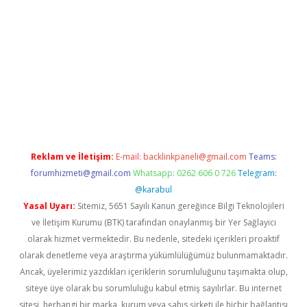
lla casino giriş
Reklam ve İletişim:
E-mail:
backlinkpaneli@gmail.com
Teams:
forumhizmeti@gmail.com
Whatsapp: 0262 606 0 726
Telegram:
@karabul
Yasal Uyarı:
Sitemiz, 5651 Sayılı Kanun gereğince Bilgi Teknolojileri
ve İletişim Kurumu (BTK) tarafından onaylanmış bir Yer Sağlayıcı
olarak hizmet vermektedir. Bu nedenle, sitedeki içerikleri proaktif
olarak denetleme veya araştırma yükümlülüğümüz bulunmamaktadır.
Ancak, üyelerimiz yazdıkları içeriklerin sorumluluğunu taşımakta olup,
siteye üye olarak bu sorumluluğu kabul etmiş sayılırlar. Bu internet
sitesi, herhangi bir marka, kurum veya şahıs şirketi ile hiçbir bağlantısı