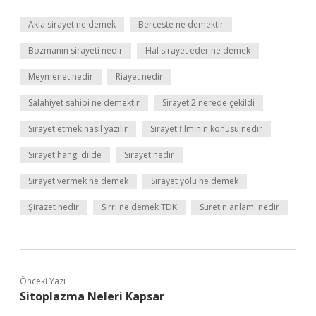
Akla sirayet ne demek
Berceste ne demektir
Bozmanın sirayeti nedir
Hal sirayet eder ne demek
Meymenet nedir
Riayet nedir
Salahiyet sahibi ne demektir
Sirayet 2 nerede çekildi
Sirayet etmek nasıl yazılır
Sirayet filminin konusu nedir
Sirayet hangi dilde
Sirayet nedir
Sirayet vermek ne demek
Sirayet yolu ne demek
Şirazet nedir
Sırrı ne demek TDK
Suretin anlamı nedir
Önceki Yazı
Sitoplazma Neleri Kapsar