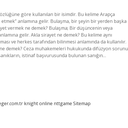
özlüğüne göre kullanılan bir isimdir. Bu kelime Arapça
m etmek” anlamına gelir. Bulaşma, bir şeyin bir yerden başka
Sirayet vermek ne demek? Bulaşma; Bir düşüncenin veya
lamına gelir. Akla sirayet ne demek? Bu kelime aynı
ması ve herkes tarafından bilinmesi anlamında da kullanılır.
t yolu ne demek? Ceza muhakemeleri hukukunda difüzyon sorunu
anıkların, istinaf başvurusunda bulunan sanığın…
eger.com.tr
knight online
nttgame
Sitemap