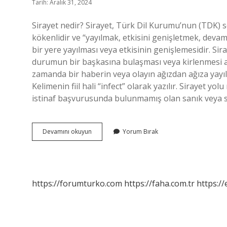
Tarih: Aralık 31, 2024
Sirayet nedir? Sirayet, Türk Dil Kurumu’nun (TDK) s
kökenlidir ve “yayılmak, etkisini genişletmek, deva
bir yere yayılması veya etkisinin genişlemesidir. 
durumun bir başkasına bulaşması veya kirlenmesi an
zamanda bir haberin veya olayın ağızdan ağıza yayıl
Kelimenin fiil hali “infect” olarak yazılır. Siraye
istinaf başvurusunda bulunmamış olan sanık veya s
Sirayet
Devamını okuyun
Yorum Bırak
Ne
Anlama
Gelir
https://forumturko.com
https://faha.com.tr
https://