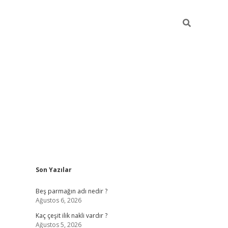
Sidebar
Son Yazılar
pia bella casino giriş
Beş parmağın adı nedir ?
Ağustos 6, 2026
Kaç çeşit ilik nakli vardır ?
Ağustos 5, 2026