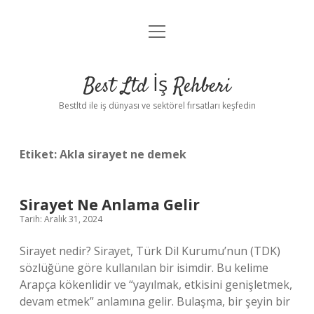
menüyü
Anasayfa
aç
Gizlilik Politikası
Best Ltd İş Rehberi
Yasal Uyarı
Bestltd ile iş dünyası ve sektörel fırsatları keşfedin
Hakkımızda
Etiket:
Akla sirayet ne demek
Sirayet Ne Anlama Gelir
Tarih: Aralık 31, 2024
Sirayet nedir? Sirayet, Türk Dil Kurumu’nun (TDK)
sözlüğüne göre kullanılan bir isimdir. Bu kelime
Arapça kökenlidir ve “yayılmak, etkisini genişletmek,
devam etmek” anlamına gelir. Bulaşma, bir şeyin bir