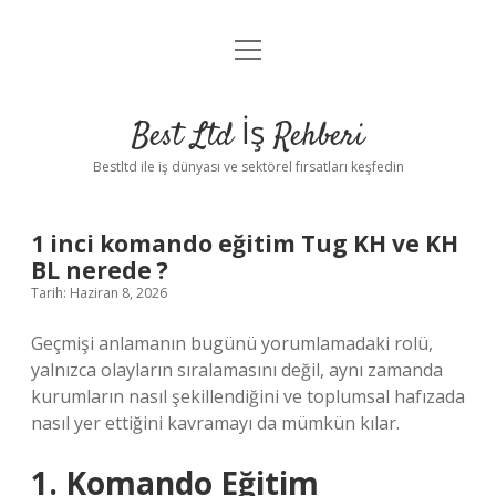
menüyü
Anasayfa
aç
Gizlilik Politikası
Best Ltd İş Rehberi
Yasal Uyarı
Bestltd ile iş dünyası ve sektörel fırsatları keşfedin
Hakkımızda
1 inci komando eğitim Tug KH ve KH
BL nerede ?
Tarih: Haziran 8, 2026
Geçmişi anlamanın bugünü yorumlamadaki rolü,
yalnızca olayların sıralamasını değil, aynı zamanda
kurumların nasıl şekillendiğini ve toplumsal hafızada
nasıl yer ettiğini kavramayı da mümkün kılar.
1. Komando Eğitim