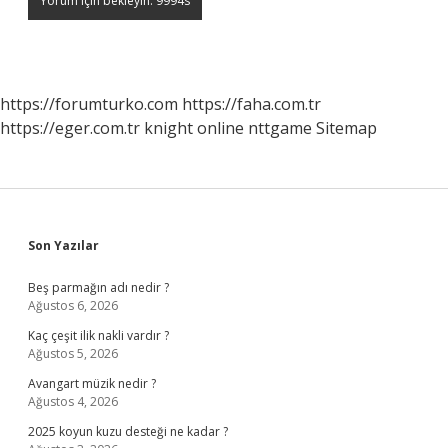
https://forumturko.com
https://faha.com.tr
https://eger.com.tr
knight online
nttgame
Sitemap
Sidebar
Son Yazılar
Beş parmağın adı nedir ?
Ağustos 6, 2026
Kaç çeşit ilik nakli vardır ?
Ağustos 5, 2026
Avangart müzik nedir ?
Ağustos 4, 2026
2025 koyun kuzu desteği ne kadar ?