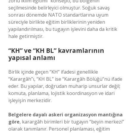
zorlu iklim eğitimi” konsepti, bu bölgenin
seçilmesinde belirleyici olmuştur. Soğuk savaş
sonrası dönemde NATO standartlarına uyum
süreciyle birlikte eğitim birliklerinin yeniden
yapılandırılması, bu tugayın işlevini daha da kritik
hale getirmiştir.
“KH” ve “KH BL” kavramlarının
yapısal anlamı
Birlik içinde geçen “KH” ifadesi genellikle
“Karargâh”ı, “KH BL” ise “Karargâh Bölüğü”nü ifade
eder. Bu yapılar, doğrudan muharip unsurlar değil;
komuta, planlama, lojistik koordinasyon ve idari
işleyişin merkezidir.
Belgelere dayalı askeri organizasyon mantığına
göre
, karargâh birimleri bir tugayın “beyin merkezi”
olarak tanımlanır. Personel planlaması, eğitim