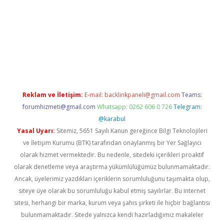
la casino giriş
Reklam ve İletişim:
E-mail:
backlinkpaneli@gmail.com
Teams:
forumhizmeti@gmail.com
Whatsapp: 0262 606 0 726
Telegram:
@karabul
Yasal Uyarı:
Sitemiz, 5651 Sayılı Kanun gereğince Bilgi Teknolojileri
ve İletişim Kurumu (BTK) tarafından onaylanmış bir Yer Sağlayıcı
olarak hizmet vermektedir. Bu nedenle, sitedeki içerikleri proaktif
olarak denetleme veya araştırma yükümlülüğümüz bulunmamaktadır.
Ancak, üyelerimiz yazdıkları içeriklerin sorumluluğunu taşımakta olup,
siteye üye olarak bu sorumluluğu kabul etmiş sayılırlar. Bu internet
sitesi, herhangi bir marka, kurum veya şahıs şirketi ile hiçbir bağlantısı
bulunmamaktadır. Sitede yalnızca kendi hazırladığımız makaleler