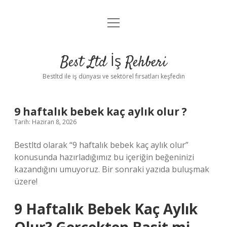
menüyü
Anasayfa
aç
Gizlilik Politikası
Best Ltd İş Rehberi
Yasal Uyarı
Bestltd ile iş dünyası ve sektörel fırsatları keşfedin
Hakkımızda
9 haftalık bebek kaç aylık olur ?
Tarih: Haziran 8, 2026
Bestltd olarak “9 haftalık bebek kaç aylık olur”
konusunda hazırladığımız bu içeriğin beğeninizi
kazandığını umuyoruz. Bir sonraki yazıda buluşmak
üzere!
9 Haftalık Bebek Kaç Aylık