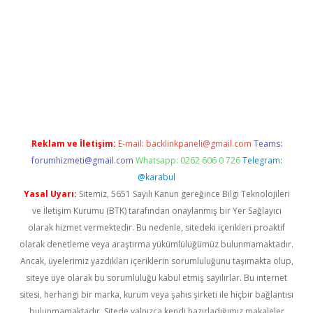
 bella casino giriş
Reklam ve İletişim:
E-mail:
backlinkpaneli@gmail.com
Teams:
forumhizmeti@gmail.com
Whatsapp: 0262 606 0 726
Telegram:
@karabul
Yasal Uyarı:
Sitemiz, 5651 Sayılı Kanun gereğince Bilgi Teknolojileri
ve İletişim Kurumu (BTK) tarafından onaylanmış bir Yer Sağlayıcı
olarak hizmet vermektedir. Bu nedenle, sitedeki içerikleri proaktif
olarak denetleme veya araştırma yükümlülüğümüz bulunmamaktadır.
Ancak, üyelerimiz yazdıkları içeriklerin sorumluluğunu taşımakta olup,
siteye üye olarak bu sorumluluğu kabul etmiş sayılırlar. Bu internet
sitesi, herhangi bir marka, kurum veya şahıs şirketi ile hiçbir bağlantısı
bulunmamaktadır. Sitede yalnızca kendi hazırladığımız makaleler