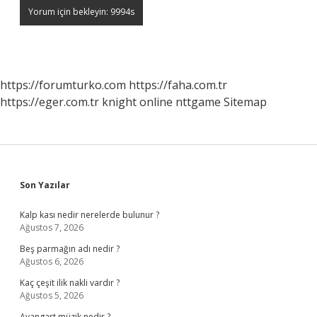
https://forumturko.com
https://faha.com.tr
https://eger.com.tr
knight online
nttgame
Sitemap
Sidebar
Son Yazılar
Kalp kası nedir nerelerde bulunur ?
Ağustos 7, 2026
Beş parmağın adı nedir ?
Ağustos 6, 2026
Kaç çeşit ilik nakli vardır ?
Ağustos 5, 2026
Avangart müzik nedir ?