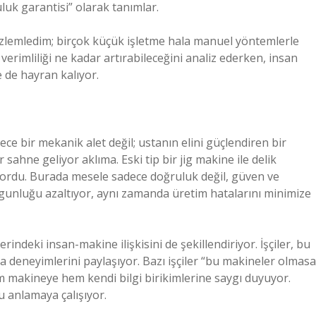
uk garantisi” olarak tanımlar.
zlemledim; birçok küçük işletme hala manuel yöntemlerle
verimliliği ne kadar artırabileceğini analiz ederken, insan
e de hayran kalıyor.
dece bir mekanik alet değil; ustanın elini güçlendiren bir
ahne geliyor aklıma. Eski tip bir jig makine ile delik
liyordu. Burada mesele sadece doğruluk değil, güven ve
rgunluğu azaltıyor, aynı zamanda üretim hatalarını minimize
rindeki insan-makine ilişkisini de şekillendiriyor. İşçiler, bu
a deneyimlerini paylaşıyor. Bazı işçiler “bu makineler olmasa
m makineye hem kendi bilgi birikimlerine saygı duyuyor.
u anlamaya çalışıyor.