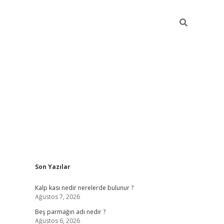
Sidebar
Son Yazılar
pia bella
Kalp kası nedir nerelerde bulunur ?
Ağustos 7, 2026
Beş parmağın adı nedir ?
Ağustos 6, 2026