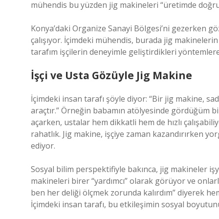
mühendis bu yüzden jig makineleri “üretimde doğrul
Konya’daki Organize Sanayi Bölgesi’ni gezerken gö
çalışıyor. İçimdeki mühendis, burada jig makinelerin 
tarafım işçilerin deneyimle geliştirdikleri yöntemler
İşçi ve Usta Gözüyle Jig Makine
İçimdeki insan tarafı şöyle diyor: “Bir jig makine, sa
araçtır.” Örneğin babamın atölyesinde gördüğüm bir s
açarken, ustalar hem dikkatli hem de hızlı çalışabi
rahatlık. Jig makine, işçiye zaman kazandırırken yo
ediyor.
Sosyal bilim perspektifiyle bakınca, jig makineler işye
makineleri birer “yardımcı” olarak görüyor ve onlarl
ben her deliği ölçmek zorunda kalırdım” diyerek he
İçimdeki insan tarafı, bu etkileşimin sosyal boyutun