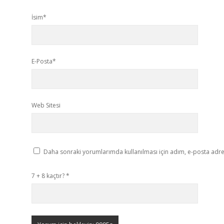
İsim*
E-Posta*
Web Sitesi
Daha sonraki yorumlarımda kullanılması için adım, e-posta adres
7 + 8 kaçtır?
*