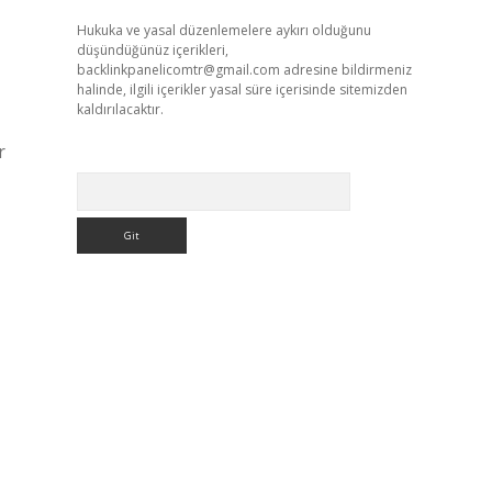
Hukuka ve yasal düzenlemelere aykırı olduğunu
düşündüğünüz içerikleri,
backlinkpanelicomtr@gmail.com
adresine bildirmeniz
halinde, ilgili içerikler yasal süre içerisinde sitemizden
kaldırılacaktır.
r
Arama