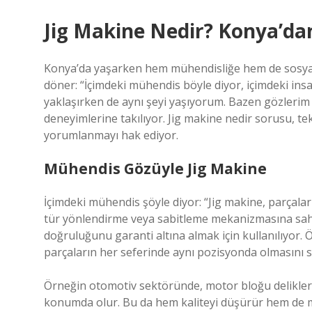
Jig Makine Nedir? Konya’dan
Konya’da yaşarken hem mühendisliğe hem de sosyal b
döner: “İçimdeki mühendis böyle diyor, içimdeki insa
yaklaşırken de aynı şeyi yaşıyorum. Bazen gözlerim l
deneyimlerine takılıyor. Jig makine nedir sorusu, tek
yorumlanmayı hak ediyor.
Mühendis Gözüyle Jig Makine
İçimdeki mühendis şöyle diyor: “Jig makine, parçalar
tür yönlendirme veya sabitleme mekanizmasına sahip
doğruluğunu garanti altına almak için kullanılıyor. Ö
parçaların her seferinde aynı pozisyonda olmasını 
Örneğin otomotiv sektöründe, motor bloğu delikleri i
konumda olur. Bu da hem kaliteyi düşürür hem de mo