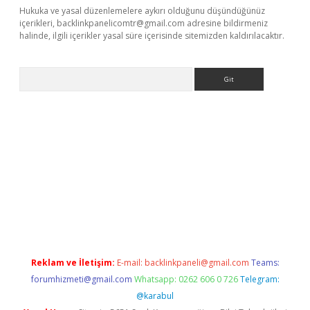
Hukuka ve yasal düzenlemelere aykırı olduğunu düşündüğünüz
içerikleri,
backlinkpanelicomtr@gmail.com
adresine bildirmeniz
halinde, ilgili içerikler yasal süre içerisinde sitemizden kaldırılacaktır.
Arama
a casino giriş
Reklam ve İletişim:
E-mail:
backlinkpaneli@gmail.com
Teams:
forumhizmeti@gmail.com
Whatsapp: 0262 606 0 726
Telegram:
@karabul