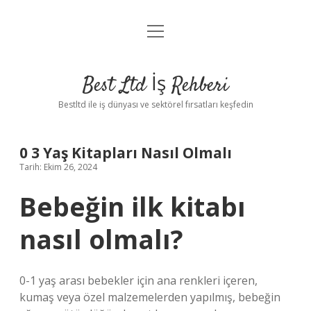
menüyü
Anasayfa
aç
Gizlilik Politikası
Best Ltd İş Rehberi
Yasal Uyarı
Bestltd ile iş dünyası ve sektörel fırsatları keşfedin
Hakkımızda
0 3 Yaş Kitapları Nasıl Olmalı
Tarih: Ekim 26, 2024
Bebeğin ilk kitabı
nasıl olmalı?
0-1 yaş arası bebekler için ana renkleri içeren,
kumaş veya özel malzemelerden yapılmış, bebeğin