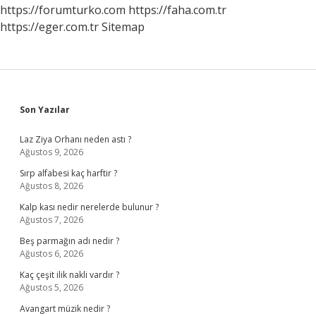
Olmalı
https://forumturko.com
https://faha.com.tr
https://eger.com.tr
Sitemap
Sidebar
Son Yazılar
Laz Ziya Orhanı neden astı ?
Ağustos 9, 2026
Sırp alfabesi kaç harftir ?
Ağustos 8, 2026
Kalp kası nedir nerelerde bulunur ?
Ağustos 7, 2026
Beş parmağın adı nedir ?
Ağustos 6, 2026
Kaç çeşit ilik nakli vardır ?
Ağustos 5, 2026
Avangart müzik nedir ?