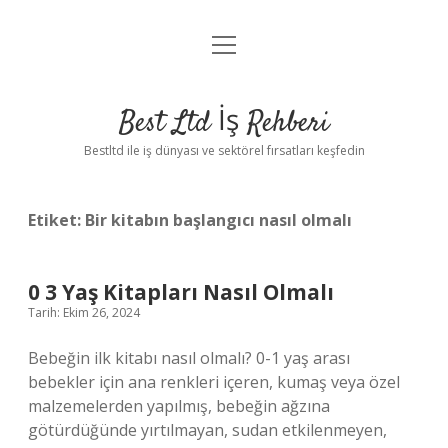
menüyü
Anasayfa
aç
Gizlilik Politikası
Best Ltd İş Rehberi
Yasal Uyarı
Bestltd ile iş dünyası ve sektörel fırsatları keşfedin
Hakkımızda
Etiket:
Bir kitabın başlangıcı nasıl olmalı
0 3 Yaş Kitapları Nasıl Olmalı
Tarih: Ekim 26, 2024
Bebeğin ilk kitabı nasıl olmalı? 0-1 yaş arası
bebekler için ana renkleri içeren, kumaş veya özel
malzemelerden yapılmış, bebeğin ağzına
götürdüğünde yırtılmayan, sudan etkilenmeyen,