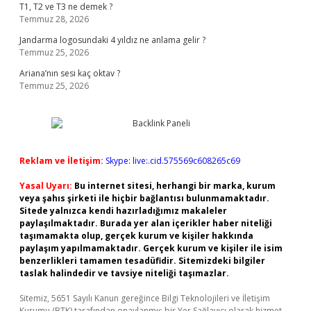
T1, T2 ve T3 ne demek ?
Temmuz 28, 2026
Jandarma logosundaki 4 yıldız ne anlama gelir ?
Temmuz 25, 2026
Ariana’nın sesi kaç oktav ?
Temmuz 25, 2026
Reklam ve İletişim:
Skype: live:.cid.575569c608265c69
Yasal Uyarı:
Bu internet sitesi, herhangi bir marka, kurum
veya şahıs şirketi ile hiçbir bağlantısı bulunmamaktadır.
Sitede yalnızca kendi hazırladığımız makaleler
paylaşılmaktadır. Burada yer alan içerikler haber niteliği
taşımamakta olup, gerçek kurum ve kişiler hakkında
paylaşım yapılmamaktadır. Gerçek kurum ve kişiler ile isim
benzerlikleri tamamen tesadüfidir. Sitemizdeki bilgiler
taslak halindedir ve tavsiye niteliği taşımazlar.
Sitemiz, 5651 Sayılı Kanun gereğince Bilgi Teknolojileri ve İletişim
Kurumu (BTK) tarafından onaylanmış bir Yer Sağlayıcı olarak hizmet