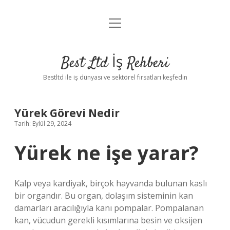
menüyü
Anasayfa
aç
Gizlilik Politikası
Best Ltd İş Rehberi
Yasal Uyarı
Bestltd ile iş dünyası ve sektörel fırsatları keşfedin
Hakkımızda
Yürek Görevi Nedir
Tarih: Eylül 29, 2024
Yürek ne işe yarar?
Kalp veya kardiyak, birçok hayvanda bulunan kaslı
bir organdır. Bu organ, dolaşım sisteminin kan
damarları aracılığıyla kanı pompalar. Pompalanan
kan, vücudun gerekli kısımlarına besin ve oksijen