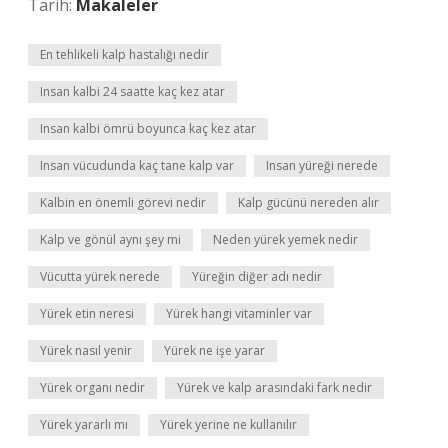
Tarih:
Makaleler
En tehlikeli kalp hastalığı nedir
Insan kalbi 24 saatte kaç kez atar
Insan kalbi ömrü boyunca kaç kez atar
Insan vücudunda kaç tane kalp var
Insan yüreği nerede
Kalbin en önemli görevi nedir
Kalp gücünü nereden alır
Kalp ve gönül aynı şey mi
Neden yürek yemek nedir
Vücutta yürek nerede
Yüreğin diğer adı nedir
Yürek etin neresi
Yürek hangi vitaminler var
Yürek nasıl yenir
Yürek ne işe yarar
Yürek organı nedir
Yürek ve kalp arasındaki fark nedir
Yürek yararlı mı
Yürek yerine ne kullanılır