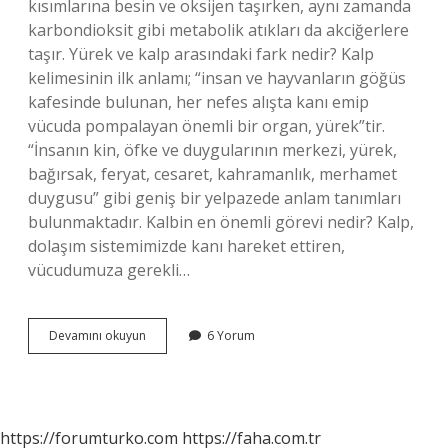
kısımlarına besin ve oksijen taşırken, aynı zamanda
karbondioksit gibi metabolik atıkları da akciğerlere
taşır. Yürek ve kalp arasındaki fark nedir? Kalp
kelimesinin ilk anlamı; “insan ve hayvanların göğüs
kafesinde bulunan, her nefes alışta kanı emip
vücuda pompalayan önemli bir organ, yürek”tir.
“İnsanın kin, öfke ve duygularının merkezi, yürek,
bağırsak, feryat, cesaret, kahramanlık, merhamet
duygusu” gibi geniş bir yelpazede anlam tanımları
bulunmaktadır. Kalbin en önemli görevi nedir? Kalp,
dolaşım sistemimizde kanı hareket ettiren,
vücudumuza gerekli…
Yürek
Devamını okuyun
6 Yorum
Görevi
Nedir
https://forumturko.com
https://faha.com.tr