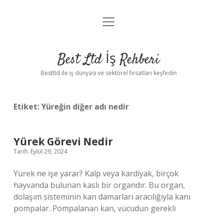
menüyü
Anasayfa
aç
Gizlilik Politikası
Best Ltd İş Rehberi
Yasal Uyarı
Bestltd ile iş dünyası ve sektörel fırsatları keşfedin
Hakkımızda
Etiket:
Yüreğin diğer adı nedir
Yürek Görevi Nedir
Tarih: Eylül 29, 2024
Yürek ne işe yarar? Kalp veya kardiyak, birçok
hayvanda bulunan kaslı bir organdır. Bu organ,
dolaşım sisteminin kan damarları aracılığıyla kanı
pompalar. Pompalanan kan, vücudun gerekli