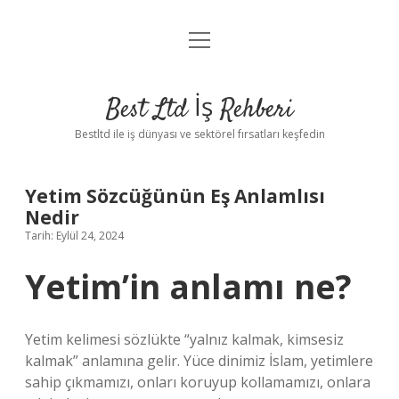
menüyü
Anasayfa
aç
Gizlilik Politikası
Best Ltd İş Rehberi
Yasal Uyarı
Bestltd ile iş dünyası ve sektörel fırsatları keşfedin
Hakkımızda
Yetim Sözcüğünün Eş Anlamlısı
Nedir
Tarih: Eylül 24, 2024
Yetim’in anlamı ne?
Yetim kelimesi sözlükte “yalnız kalmak, kimsesiz
kalmak” anlamına gelir. Yüce dinimiz İslam, yetimlere
sahip çıkmamızı, onları koruyup kollamamızı, onlara