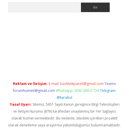
Arama
sino giriş
Reklam ve İletişim:
E-mail:
backlinkpaneli@gmail.com
Teams:
forumhizmeti@gmail.com
Whatsapp: 0262 606 0 726
Telegram:
@karabul
Yasal Uyarı:
Sitemiz, 5651 Sayılı Kanun gereğince Bilgi Teknolojileri
ve İletişim Kurumu (BTK) tarafından onaylanmış bir Yer Sağlayıcı
olarak hizmet vermektedir. Bu nedenle, sitedeki içerikleri proaktif
olarak denetleme veya araştırma yükümlülüğümüz bulunmamaktadır.