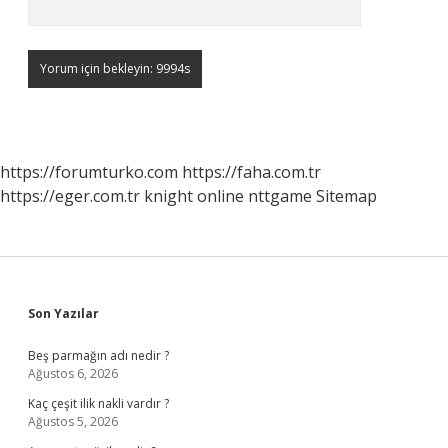
https://forumturko.com
https://faha.com.tr
https://eger.com.tr
knight online
nttgame
Sitemap
Sidebar
Son Yazılar
Beş parmağın adı nedir ?
Ağustos 6, 2026
Kaç çeşit ilik nakli vardır ?
Ağustos 5, 2026