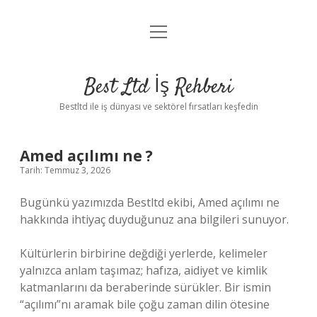
menüyü
Anasayfa
aç
Gizlilik Politikası
Best Ltd İş Rehberi
Yasal Uyarı
Bestltd ile iş dünyası ve sektörel fırsatları keşfedin
Hakkımızda
Amed açılımı ne ?
Tarih: Temmuz 3, 2026
Bugünkü yazımızda Bestltd ekibi, Amed açılımı ne
hakkında ihtiyaç duyduğunuz ana bilgileri sunuyor.
Kültürlerin birbirine değdiği yerlerde, kelimeler
yalnızca anlam taşımaz; hafıza, aidiyet ve kimlik
katmanlarını da beraberinde sürükler. Bir ismin
“açılımı”nı aramak bile çoğu zaman dilin ötesine