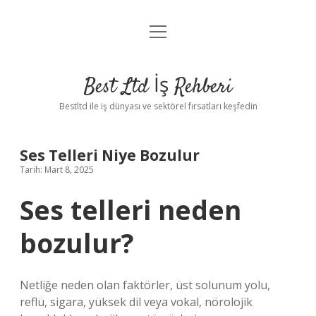
menüyü
Anasayfa
aç
Gizlilik Politikası
Best Ltd İş Rehberi
Yasal Uyarı
Bestltd ile iş dünyası ve sektörel fırsatları keşfedin
Hakkımızda
Ses Telleri Niye Bozulur
Tarih: Mart 8, 2025
Ses telleri neden
bozulur?
Netliğe neden olan faktörler, üst solunum yolu,
reflü, sigara, yüksek dil veya vokal, nörolojik