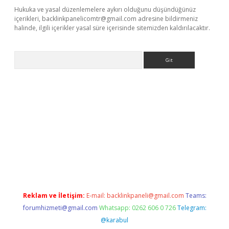
Hukuka ve yasal düzenlemelere aykırı olduğunu düşündüğünüz
içerikleri,
backlinkpanelicomtr@gmail.com
adresine bildirmeniz
halinde, ilgili içerikler yasal süre içerisinde sitemizden kaldırılacaktır.
Arama
lla casino giriş
Reklam ve İletişim:
E-mail:
backlinkpaneli@gmail.com
Teams:
forumhizmeti@gmail.com
Whatsapp: 0262 606 0 726
Telegram:
@karabul