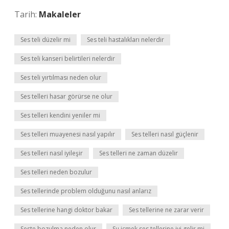
Tarih:
Makaleler
Ses teli düzelir mi
Ses teli hastalıkları nelerdir
Ses teli kanseri belirtileri nelerdir
Ses teli yırtılması neden olur
Ses telleri hasar görürse ne olur
Ses telleri kendini yeniler mi
Ses telleri muayenesi nasıl yapılır
Ses telleri nasıl güçlenir
Ses telleri nasıl iyileşir
Ses telleri ne zaman düzelir
Ses telleri neden bozulur
Ses tellerinde problem olduğunu nasıl anlarız
Ses tellerine hangi doktor bakar
Ses tellerine ne zarar verir
Seste bozulma neden olur
Su içmek ses tellerine iyi gelir mi