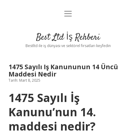
menüyü
Anasayfa
aç
Gizlilik Politikası
Best Ltd İş Rehberi
Yasal Uyarı
Bestltd ile iş dünyası ve sektörel fırsatları keşfedin
Hakkımızda
1475 Sayılı Iş Kanununun 14 Üncü
Maddesi Nedir
Tarih: Mart 8, 2025
1475 Sayılı İş
Kanunu’nun 14.
maddesi nedir?