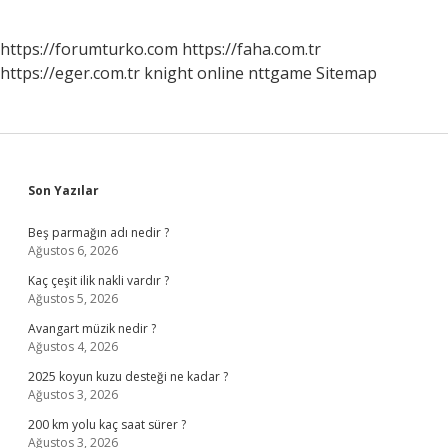
https://forumturko.com
https://faha.com.tr
https://eger.com.tr
knight online
nttgame
Sitemap
Sidebar
Son Yazılar
Beş parmağın adı nedir ?
Ağustos 6, 2026
Kaç çeşit ilik nakli vardır ?
Ağustos 5, 2026
Avangart müzik nedir ?
Ağustos 4, 2026
2025 koyun kuzu desteği ne kadar ?
Ağustos 3, 2026
200 km yolu kaç saat sürer ?
Ağustos 3, 2026