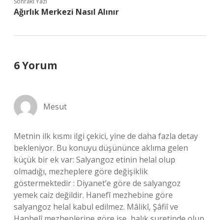
Sonraki Yazı
Ağırlık Merkezi Nasıl Alınır
6 Yorum
Mesut
Metnin ilk kısmı ilgi çekici, yine de daha fazla detay
bekleniyor. Bu konuyu düşününce aklıma gelen
küçük bir ek var: Salyangoz etinin helal olup
olmadığı, mezheplere göre değişiklik
göstermektedir : Diyanet’e göre de salyangoz
yemek caiz değildir. Hanefî mezhebine göre
salyangoz helal kabul edilmez. Mâlikî, Şâfiî ve
Hanbelî mezheplerine göre ise, balık suretinde olup