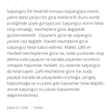
Salyangoz Eti Helal Mi konusu başlangıçta özenli,
yalnız daha çarpıcı bir giriş beklenirdi. Bunu kendi
pratiğimde şöyle görüyorum: Salyangoz etinin helal
olup olmadığı, mezheplere göre değişiklik
göstermektedir : Diyanet’e göre de salyangoz
yemek caiz değildir. Hanefî mezhebine göre
salyangoz helal kabul edilmez. Mâlikî, Şâfiî ve
Hanbelî mezheplerine göre ise, balık suretinde olup
daima suda yaşayan ve karada yaşaması mümkün
olmayan hayvanlar helaldir, bu nedenle salyangoz
da helal sayılır. Şafiî mezhebine göre ise, suda
yaşayıp karada da yaşayabilen kurbağa, yengeç,
kaplumbağa ve su yılanı gibi hayvanlar helal değildir,
ancak salyangoz bu yasak kapsamında
değerlendirilmez.
Şubat 27, 2026
Yanıtla