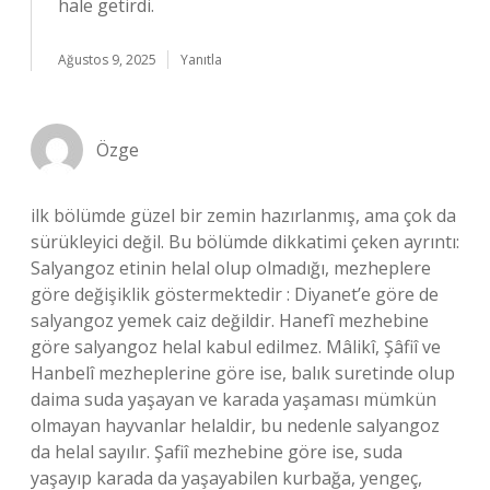
hale getirdi.
Ağustos 9, 2025
Yanıtla
Özge
ilk bölümde güzel bir zemin hazırlanmış, ama çok da
sürükleyici değil. Bu bölümde dikkatimi çeken ayrıntı:
Salyangoz etinin helal olup olmadığı, mezheplere
göre değişiklik göstermektedir : Diyanet’e göre de
salyangoz yemek caiz değildir. Hanefî mezhebine
göre salyangoz helal kabul edilmez. Mâlikî, Şâfiî ve
Hanbelî mezheplerine göre ise, balık suretinde olup
daima suda yaşayan ve karada yaşaması mümkün
olmayan hayvanlar helaldir, bu nedenle salyangoz
da helal sayılır. Şafiî mezhebine göre ise, suda
yaşayıp karada da yaşayabilen kurbağa, yengeç,