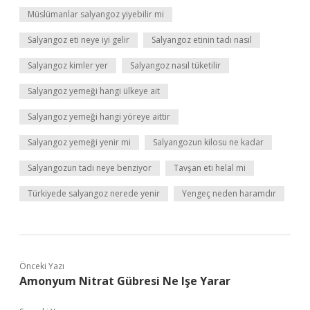
Müslümanlar salyangoz yiyebilir mi
Salyangoz eti neye iyi gelir
Salyangoz etinin tadı nasıl
Salyangoz kimler yer
Salyangoz nasıl tüketilir
Salyangoz yemeği hangi ülkeye ait
Salyangoz yemeği hangi yöreye aittir
Salyangoz yemeği yenir mi
Salyangozun kilosu ne kadar
Salyangozun tadı neye benziyor
Tavşan eti helal mi
Türkiyede salyangoz nerede yenir
Yengeç neden haramdır
Önceki Yazı
Amonyum Nitrat Gübresi Ne Işe Yarar