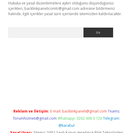
Hukuka ve yasal düzenlemelere aykırı olduğunu düşündüğünüz
içerikleri,
backlinkpanelicomtr@gmail.com
adresine bildirmeniz
halinde, ilgili içerikler yasal süre içerisinde sitemizden kaldırılacaktır.
Arama
sino giriş
Reklam ve İletişim:
E-mail:
backlinkpaneli@gmail.com
Teams:
forumhizmeti@gmail.com
Whatsapp: 0262 606 0 726
Telegram:
@karabul
Yasal Uyarı:
Sitemiz, 5651 Sayılı Kanun gereğince Bilgi Teknolojileri