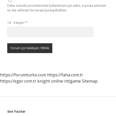
Daha sonraki yorumlarımda kullanılması için adım, e-posta adresim
ve site adresim bu tarayıcıya kaydedilsin.
10 - 4 kaçtır?
*
https://forumturko.com
https://faha.com.tr
https://eger.com.tr
knight online
nttgame
Sitemap
Sidebar
Son Yazılar