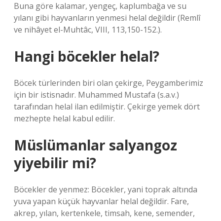
Buna göre kalamar, yengeç, kaplumbağa ve su
yılanı gibi hayvanların yenmesi helal değildir (Remlî
ve nihâyet el-Muhtâc, VIII, 113,150-152.).
Hangi böcekler helal?
Böcek türlerinden biri olan çekirge, Peygamberimiz
için bir istisnadır. Muhammed Mustafa (s.a.v.)
tarafından helal ilan edilmiştir. Çekirge yemek dört
mezhepte helal kabul edilir.
Müslümanlar salyangoz
yiyebilir mi?
Böcekler de yenmez: Böcekler, yani toprak altında
yuva yapan küçük hayvanlar helal değildir. Fare,
akrep, yılan, kertenkele, timsah, kene, semender,