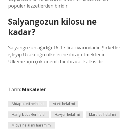
popüler lezzetlerden biridir.
Salyangozun kilosu ne
kadar?
Salyangozun ağırlığı 16-17 lira civarındadır. Şirketler
işleyip Uzakdoğu ülkelerine ihraç etmektedir.
Ülkemiz için çok önemli bir ihracat katkısıdır.
Tarih:
Makaleler
Ahtapot eti helal mi
At eti helal mi
Hangi böcekler helal
Havyar helal mi
Martı eti helal mi
Midye helal mi haram mı