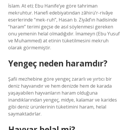
İslam. At eti; Ebu Hanife’ye göre tahriman
mekruhtur. Hanefi edebiyatından zâhirü’r-rivâye
eserlerinde “mek-ruh”, Hasan b. Ziyâd’ın hadisinde
“haram” terimi geçse de asıl söylenmesi gereken
onu yemenin helal olmadığıdır. İmameyn (Ebu Yusuf
ve Muhammed) at etinin tüketilmesini mekruh
olarak görmemiştir.
Yengeç neden haramdır?
Şafii mezhebine göre yengeç zararlı ve yırtıcı bir
deniz hayvanıdır ve hem denizde hem de karada
yaşayabilen hayvanların haram olduğuna
inandıklarından yengeç, midye, kalamar ve karides
gibi deniz ürünlerinin tüketimini haram, helal
saymaktadırlar.
Havyar helal mi?