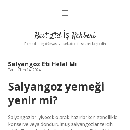
menüyü
Anasayfa
aç
Gizlilik Politikası
Best Ltd İş Rehberi
Yasal Uyarı
Bestltd ile iş dünyası ve sektörel fırsatları keşfedin
Hakkımızda
Salyangoz Eti Helal Mi
Tarih: Ekim 14, 2024
Salyangoz yemeği
yenir mi?
Salyangozları yiyecek olarak hazırlarken genellikle
konserve veya dondurulmuş salyangozlar tercih