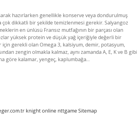
olarak hazırlarken genellikle konserve veya dondurulmuş
a çok dikkatli bir şekilde temizlenmesi gerekir. Salyangoz
meklerin en ünlüsü Fransız mutfağının bir parçası olan
zlar yüksek protein ve düşük yağ içeriğiyle değerli bir
ar için gerekli olan Omega 3, kalsiyum, demir, potasyum,
ından zengin olmakla kalmaz, aynı zamanda A, E, K ve B gib
 Buna göre kalamar, yengeç, kaplumbağa…
eger.com.tr
knight online
nttgame
Sitemap