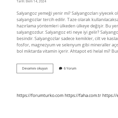
Tarih: Ekim 14, 2024
Salyangoz yemeği yenir mi? Salyangozları yiyecek 
salyangozlar tercih edilir. Taze olarak kullanılacaks
hazırlama yöntemleri ülkeden ülkeye değişir. Bu ye
salyangozdur. Salyangoz eti neye iyi gelir? Salyango
besindir. Salyangozlar sadece kemikler, cilt ve kasl
fosfor, magnezyum ve selenyum gibi mineraller açıs
bol miktarda vitamin içerir. Ahtapot eti helal mi?
Salyangoz
Devamını okuyun
6 Yorum
Eti
Helal
Mi
https://forumturko.com
https://faha.com.tr
https://