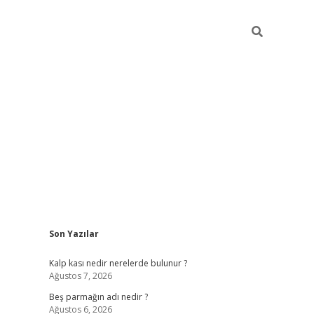
Sidebar
Son Yazılar
pia bella casino giriş
Kalp kası nedir nerelerde bulunur ?
Ağustos 7, 2026
Beş parmağın adı nedir ?
Ağustos 6, 2026