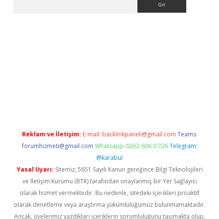
lla casino giriş
Reklam ve İletişim:
E-mail:
backlinkpaneli@gmail.com
Teams:
forumhizmeti@gmail.com
Whatsapp: 0262 606 0 726
Telegram:
@karabul
Yasal Uyarı:
Sitemiz, 5651 Sayılı Kanun gereğince Bilgi Teknolojileri
ve İletişim Kurumu (BTK) tarafından onaylanmış bir Yer Sağlayıcı
olarak hizmet vermektedir. Bu nedenle, sitedeki içerikleri proaktif
olarak denetleme veya araştırma yükümlülüğümüz bulunmamaktadır.
Ancak, üyelerimiz yazdıkları içeriklerin sorumluluğunu taşımakta olup,