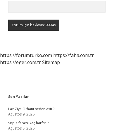
https://forumturko.com
https://faha.com.tr
https://eger.com.tr
Sitemap
Sidebar
Son Yazılar
Laz Ziya Orhanı neden astı ?
Ağustos 9, 2026
Sırp alfabesi kaç harftir ?
Ağustos 8, 2026