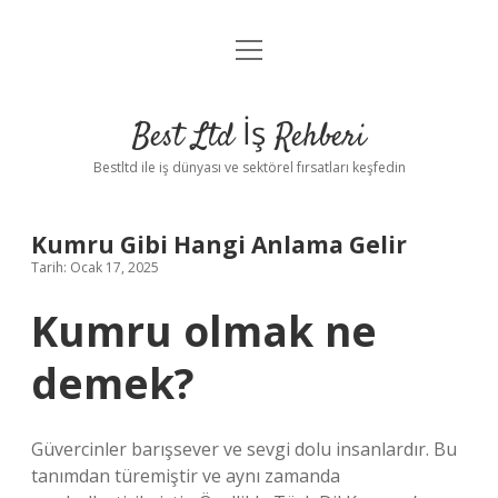
menüyü
Anasayfa
aç
Gizlilik Politikası
Best Ltd İş Rehberi
Yasal Uyarı
Bestltd ile iş dünyası ve sektörel fırsatları keşfedin
Hakkımızda
Kumru Gibi Hangi Anlama Gelir
Tarih: Ocak 17, 2025
Kumru olmak ne
demek?
Güvercinler barışsever ve sevgi dolu insanlardır. Bu
tanımdan türemiştir ve aynı zamanda