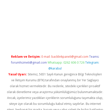
 bella casino giriş
Reklam ve İletişim:
E-mail:
backlinkpaneli@gmail.com
Teams:
forumhizmeti@gmail.com
Whatsapp: 0262 606 0 726
Telegram:
@karabul
Yasal Uyarı:
Sitemiz, 5651 Sayılı Kanun gereğince Bilgi Teknolojileri
ve İletişim Kurumu (BTK) tarafından onaylanmış bir Yer Sağlayıcı
olarak hizmet vermektedir. Bu nedenle, sitedeki içerikleri proaktif
olarak denetleme veya araştırma yükümlülüğümüz bulunmamaktadır.
Ancak, üyelerimiz yazdıkları içeriklerin sorumluluğunu taşımakta olup,
siteye üye olarak bu sorumluluğu kabul etmiş sayılırlar. Bu internet
sitesi, herhangi bir marka, kurum veya şahıs şirketi ile hiçbir bağlantısı