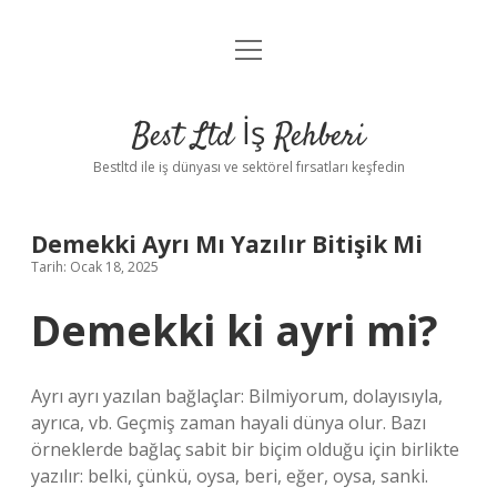
menüyü
Anasayfa
aç
Gizlilik Politikası
Best Ltd İş Rehberi
Yasal Uyarı
Bestltd ile iş dünyası ve sektörel fırsatları keşfedin
Hakkımızda
Demekki Ayrı Mı Yazılır Bitişik Mi
Tarih: Ocak 18, 2025
Demekki ki ayri mi?
Ayrı ayrı yazılan bağlaçlar: Bilmiyorum, dolayısıyla,
ayrıca, vb. Geçmiş zaman hayali dünya olur. Bazı
örneklerde bağlaç sabit bir biçim olduğu için birlikte
yazılır: belki, çünkü, oysa, beri, eğer, oysa, sanki.