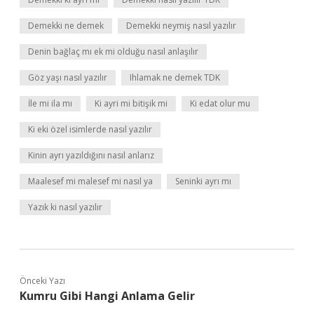
Demekki ne demek
Demekki neymiş nasıl yazılır
Denin bağlaç mı ek mi olduğu nasıl anlaşılır
Göz yaşı nasıl yazılır
Ihlamak ne demek TDK
İle mi ila mı
Ki ayri mi bitişik mi
Ki edat olur mu
Ki eki özel isimlerde nasıl yazılır
Kinin ayrı yazıldığını nasıl anlarız
Maalesef mi malesef mi nasıl ya
Seninki ayrı mı
Yazık ki nasıl yazılır
Önceki Yazı
Kumru Gibi Hangi Anlama Gelir