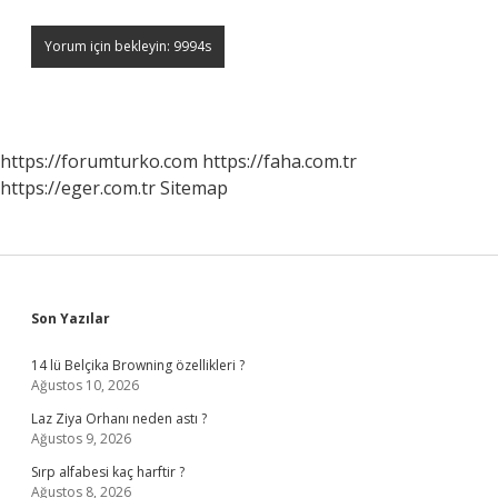
https://forumturko.com
https://faha.com.tr
https://eger.com.tr
Sitemap
Sidebar
Son Yazılar
14 lü Belçika Browning özellikleri ?
Ağustos 10, 2026
Laz Ziya Orhanı neden astı ?
Ağustos 9, 2026
Sırp alfabesi kaç harftir ?
Ağustos 8, 2026