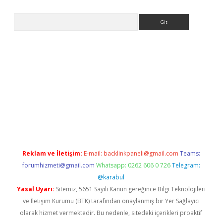
Arama
lla casino giriş
Reklam ve İletişim:
E-mail:
backlinkpaneli@gmail.com
Teams:
forumhizmeti@gmail.com
Whatsapp: 0262 606 0 726
Telegram:
@karabul
Yasal Uyarı:
Sitemiz, 5651 Sayılı Kanun gereğince Bilgi Teknolojileri
ve İletişim Kurumu (BTK) tarafından onaylanmış bir Yer Sağlayıcı
olarak hizmet vermektedir. Bu nedenle, sitedeki içerikleri proaktif