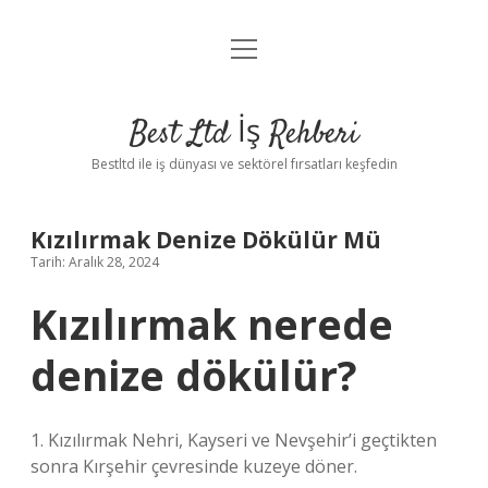
menüyü
Anasayfa
aç
Gizlilik Politikası
Best Ltd İş Rehberi
Yasal Uyarı
Bestltd ile iş dünyası ve sektörel fırsatları keşfedin
Hakkımızda
Kızılırmak Denize Dökülür Mü
Tarih: Aralık 28, 2024
Kızılırmak nerede
denize dökülür?
1. Kızılırmak Nehri, Kayseri ve Nevşehir’i geçtikten
sonra Kırşehir çevresinde kuzeye döner.