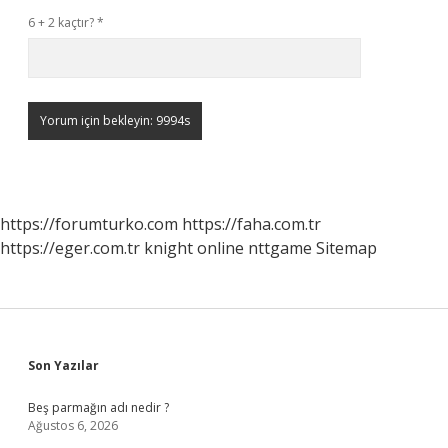
6 + 2 kaçtır?
*
https://forumturko.com
https://faha.com.tr
https://eger.com.tr
knight online
nttgame
Sitemap
Sidebar
Son Yazılar
Beş parmağın adı nedir ?
Ağustos 6, 2026