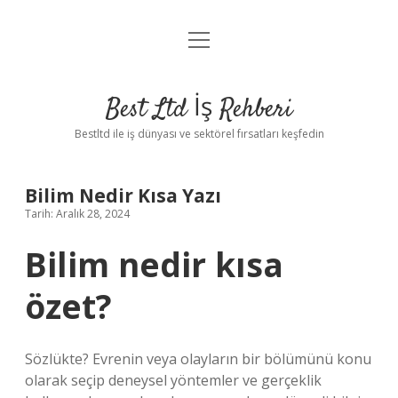
menüyü
Anasayfa
aç
Gizlilik Politikası
Best Ltd İş Rehberi
Yasal Uyarı
Bestltd ile iş dünyası ve sektörel fırsatları keşfedin
Hakkımızda
Bilim Nedir Kısa Yazı
Tarih: Aralık 28, 2024
Bilim nedir kısa
özet?
Sözlükte? Evrenin veya olayların bir bölümünü konu
olarak seçip deneysel yöntemler ve gerçeklik