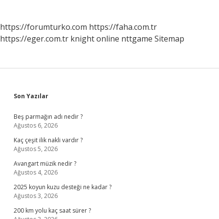
https://forumturko.com
https://faha.com.tr
https://eger.com.tr
knight online
nttgame
Sitemap
Sidebar
Son Yazılar
Beş parmağın adı nedir ?
Ağustos 6, 2026
Kaç çeşit ilik nakli vardır ?
Ağustos 5, 2026
Avangart müzik nedir ?
Ağustos 4, 2026
2025 koyun kuzu desteği ne kadar ?
Ağustos 3, 2026
200 km yolu kaç saat sürer ?