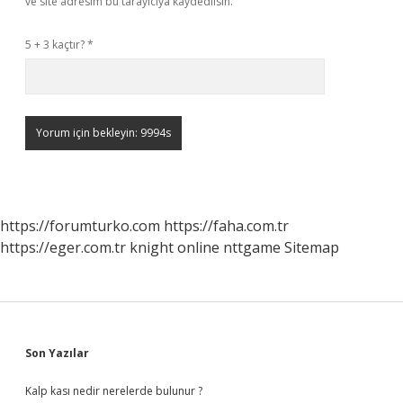
ve site adresim bu tarayıcıya kaydedilsin.
5 + 3 kaçtır?
*
https://forumturko.com
https://faha.com.tr
https://eger.com.tr
knight online
nttgame
Sitemap
Sidebar
Son Yazılar
Kalp kası nedir nerelerde bulunur ?