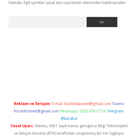
halinde, ilgili içerikler yasal süre içerisinde sitemizden kaldırılacaktır.
Arama
a casino giriş
Reklam ve İletişim:
E-mail:
backlinkpaneli@gmail.com
Teams:
forumhizmeti@gmail.com
Whatsapp: 0262 606 0 726
Telegram:
@karabul
Yasal Uyarı:
Sitemiz, 5651 Sayılı Kanun gereğince Bilgi Teknolojileri
ve İletişim Kurumu (BTK) tarafından onaylanmış bir Yer Sağlayıcı