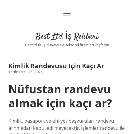
menüyü
Anasayfa
aç
Gizlilik Politikası
Best Ltd İş Rehberi
Yasal Uyarı
Bestltd ile iş dünyası ve sektörel fırsatları keşfedin
Hakkımızda
Kimlik Randevusu Için Kaçı Ar
Tarih: Ocak 25, 2025
Nüfustan randevu
almak için kaçı ar?
Kimlik, pasaport ve ehliyet başvuruları randevu
alınmadan kabul edilmeyecektir. İşlemler randevu ile