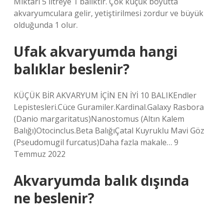
Miktarı 5 litreye 1 balıktır. Çok küçük boyutta
akvaryumculara gelir, yetiştirilmesi zordur ve büyük
olduğunda 1 olur.
Ufak akvaryumda hangi
balıklar beslenir?
KÜÇÜK BİR AKVARYUM İÇİN EN İYİ 10 BALIKEndler
Lepistesleri.Cüce Guramiler.Kardinal.Galaxy Rasbora
(Danio margaritatus)Nanostomus (Altın Kalem
Balığı)Otocinclus.Beta BalığıÇatal Kuyruklu Mavi Göz
(Pseudomugil furcatus)Daha fazla makale… 9
Temmuz 2022
Akvaryumda balık dışında
ne beslenir?