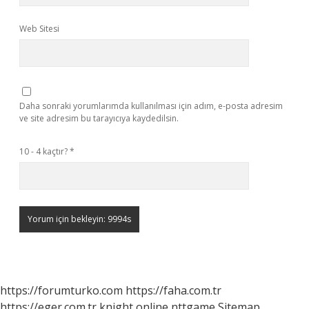
Web Sitesi
Daha sonraki yorumlarımda kullanılması için adım, e-posta adresim
ve site adresim bu tarayıcıya kaydedilsin.
10 - 4 kaçtır?
*
https://forumturko.com
https://faha.com.tr
https://eger.com.tr
knight online
nttgame
Sitemap