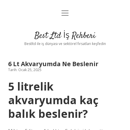
menüyü
Anasayfa
aç
Gizlilik Politikası
Best Ltd İş Rehberi
Yasal Uyarı
Bestltd ile iş dünyası ve sektörel fırsatları keşfedin
Hakkımızda
6 Lt Akvaryumda Ne Beslenir
Tarih: Ocak 25, 2025
5 litrelik
akvaryumda kaç
balık beslenir?