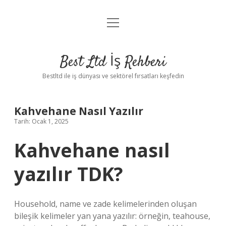
menüyü
Anasayfa
aç
Gizlilik Politikası
Best Ltd İş Rehberi
Yasal Uyarı
Bestltd ile iş dünyası ve sektörel fırsatları keşfedin
Hakkımızda
Kahvehane Nasıl Yazılır
Tarih: Ocak 1, 2025
Kahvehane nasıl
yazılır TDK?
Household, name ve zade kelimelerinden oluşan
bileşik kelimeler yan yana yazılır: örneğin, teahouse,