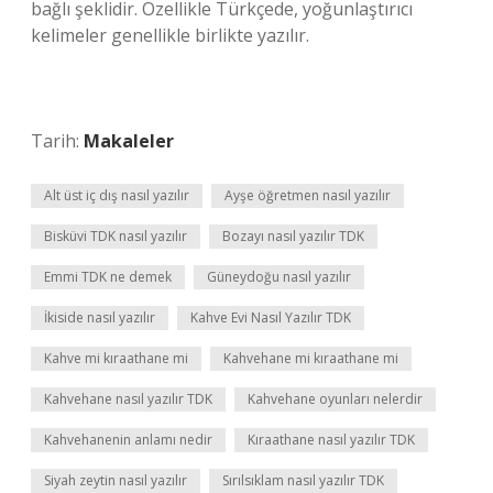
bağlı şeklidir. Özellikle Türkçede, yoğunlaştırıcı
kelimeler genellikle birlikte yazılır.
Tarih:
Makaleler
Alt üst iç dış nasıl yazılır
Ayşe öğretmen nasıl yazılır
Bisküvi TDK nasıl yazılır
Bozayı nasıl yazılır TDK
Emmi TDK ne demek
Güneydoğu nasıl yazılır
İkiside nasıl yazılır
Kahve Evi Nasıl Yazılır TDK
Kahve mi kıraathane mi
Kahvehane mi kıraathane mi
Kahvehane nasıl yazılır TDK
Kahvehane oyunları nelerdir
Kahvehanenin anlamı nedir
Kıraathane nasıl yazılır TDK
Siyah zeytin nasıl yazılır
Sırılsıklam nasıl yazılır TDK