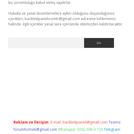
bu sorumluluğu kabul etmiş sayılırlar.
Hukuka ve yasal düzenlemelere aykırı olduğunu düşündüğünüz
içerikleri,
backlinkpanelicomtr@gmail.com
adresine bildirmeniz
halinde, ilgili içerikler yasal süre içerisinde sitemizden kaldırılacaktır.
Arama
ino giriş
Reklam ve İletişim:
E-mail:
backlinkpaneli@gmail.com
Teams:
forumhizmeti@gmail.com
Whatsapp: 0262 606 0 726
Telegram: