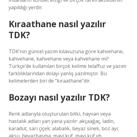
insanların sohbet ettiği ve birçok farklı aktivitenin
yapıldığı yerdir.
Kıraathane nasıl yazılır
TDK?
TDK’nın güncel yazım kılavuzuna göre kahvehane,
kahvehane, kahvehane veya kahvehane mi?
Türkçe’de kullanılan birçok kelime telaffuz ve yazım
farklılıklarından dolayı yanlış yazılmıştır. Bu
kelimelerden biri de “kıraathane”dir.
Bozayı nasıl yazılır TDK?
Renk adlarıyla oluşturulan bitki, hayvan veya
hastalık adları yan yana yazılır: akçaağaç, ladin,
karadut, sarı çiçek; alabalık, beyaz sinek, boz ayı;
aksu, beyazbasma, mavi küf, mavi küf vb.