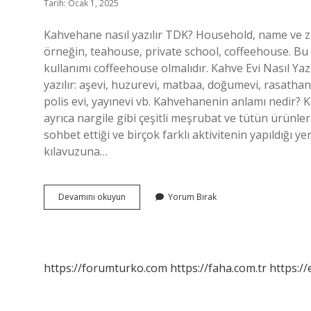
Tarih: Ocak 1, 2025
Kahvehane nasıl yazılır TDK? Household, name ve zad
örneğin, teahouse, private school, coffeehouse. Bu 
kullanımı coffeehouse olmalıdır. Kahve Evi Nasıl Ya
yazılır: aşevi, huzurevi, matbaa, doğumevi, rasatha
polis evi, yayınevi vb. Kahvehanenin anlamı nedir? K
ayrıca nargile gibi çeşitli meşrubat ve tütün ürünler
sohbet ettiği ve birçok farklı aktivitenin yapıldığı 
kılavuzuna…
Kahvehane
Devamını okuyun
Yorum Bırak
Nasıl
Yazılır
https://forumturko.com
https://faha.com.tr
https://