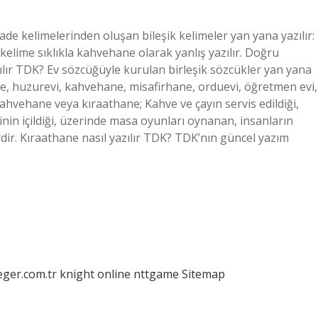
e kelimelerinden oluşan bileşik kelimeler yan yana yazılır:
kelime sıklıkla kahvehane olarak yanlış yazılır. Doğru
zılır TDK? Ev sözcüğüyle kurulan birleşik sözcükler yan yana
ne, huzurevi, kahvehane, misafirhane, orduevi, öğretmen evi,
ahvehane veya kıraathane; Kahve ve çayın servis edildiği,
inin içildiği, üzerinde masa oyunları oynanan, insanların
yerdir. Kıraathane nasıl yazılır TDK? TDK’nın güncel yazım
eger.com.tr
knight online
nttgame
Sitemap