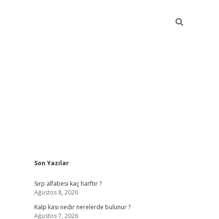
Sidebar
Son Yazılar
pia bella casino giriş
Sırp alfabesi kaç harftir ?
Ağustos 8, 2026
Kalp kası nedir nerelerde bulunur ?
Ağustos 7, 2026