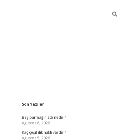
Sidebar
Son Yazılar
pia bella c
Beş parmağın adı nedir ?
Ağustos 6, 2026
Kaç çeşit ilik nakli vardır ?
Ağustos 5, 2026