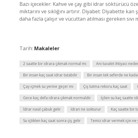
Bazı içecekler: Kahve ve çay gibi idrar söktürücü özel
miktarını ve sıklığını artırır. Diyabet: Diyabette k
daha fazla çalışır ve vücuttan atılması gereken sıvı m
Tarih:
Makaleler
2 saatte bir idrara çıkmak normal mi
Ani tuvalet ihtiyacı nede
Bir insan kaç saat idrar tutabilir
Bir insan tek seferde ne kada
Çay içmek su yerine geçer mi
Çiş tutma rekoru kaç saat
Gece kaç defa idrara çıkmak normaldir
İçilen su kaç saatte 
İdrar nasıl çabuk gelir
İdrari ne sokturur
Kaç saatte bir tu
Su içtikten kaç saat sonra çiş gelir
Temiz idrar vermek için ne