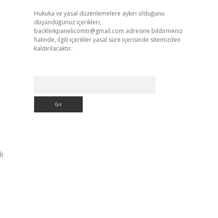
Hukuka ve yasal düzenlemelere aykırı olduğunu
düşündüğünüz içerikleri,
backlinkpanelicomtr@gmail.com
adresine bildirmeniz
halinde, ilgili içerikler yasal süre içerisinde sitemizden
kaldırılacaktır.
Arama
ı