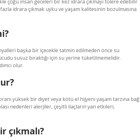
kle çoğu insan geceleri bir kez idrara çıkmayı tolere edebilir
 fazla idrara çıkmak uyku ve yaşam kalitesinin bozulmasına
i?
nyalleri başka bir içecekle tatmin edilmeden önce su
 vücudu susuz bıraktığı için su yerine tüketilmemelidir.
ımcı olur.
lur?
oranı yüksek bir diyet veya kötü el hijyeni yaşam tarzına bağl
sı nedenleri alerjiler, çeşitli ilaçların yan etkileri,
r çıkmalı?