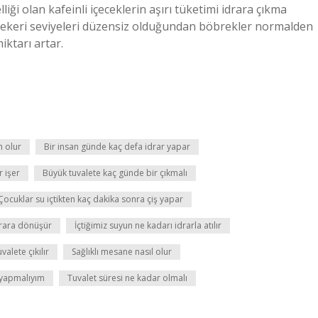
liği olan kafeinli içeceklerin aşırı tüketimi idrara çıkma
an şekeri seviyeleri düzensiz olduğundan böbrekler normalden
iktarı artar.
n olur
Bir insan günde kaç defa idrar yapar
r işer
Büyük tuvalete kaç günde bir çıkmalı
Çocuklar su içtikten kaç dakika sonra çiş yapar
idrara dönüşür
İçtiğimiz suyun ne kadarı idrarla atılır
valete çıkılır
Sağlıklı mesane nasıl olur
 yapmalıyım
Tuvalet süresi ne kadar olmalı