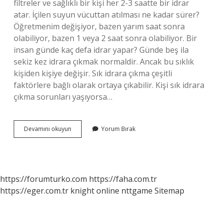
filtreler ve sağlıklı bir kişi her 2-3 saatte bir idrar
atar. İçilen suyun vücuttan atılması ne kadar sürer?
Öğretmenim değişiyor, bazen yarım saat sonra
olabiliyor, bazen 1 veya 2 saat sonra olabiliyor. Bir
insan günde kaç defa idrar yapar? Günde beş ila
sekiz kez idrara çıkmak normaldir. Ancak bu sıklık
kişiden kişiye değişir. Sık idrara çıkma çeşitli
faktörlere bağlı olarak ortaya çıkabilir. Kişi sık idrara
çıkma sorunları yaşıyorsa…
Kaç
Devamını okuyun
Yorum Bırak
Saatte
Bir
Çiş
Yapar
https://forumturko.com
https://faha.com.tr
https://eger.com.tr
knight online
nttgame
Sitemap