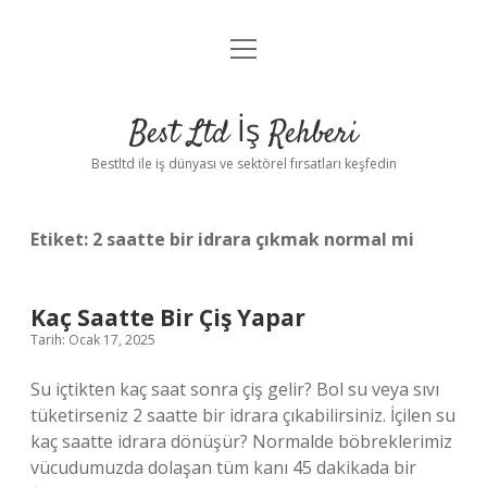
menüyü
Anasayfa
aç
Gizlilik Politikası
Best Ltd İş Rehberi
Yasal Uyarı
Bestltd ile iş dünyası ve sektörel fırsatları keşfedin
Hakkımızda
Etiket:
2 saatte bir idrara çıkmak normal mi
Kaç Saatte Bir Çiş Yapar
Tarih: Ocak 17, 2025
Su içtikten kaç saat sonra çiş gelir? Bol su veya sıvı
tüketirseniz 2 saatte bir idrara çıkabilirsiniz. İçilen su
kaç saatte idrara dönüşür? Normalde böbreklerimiz
vücudumuzda dolaşan tüm kanı 45 dakikada bir