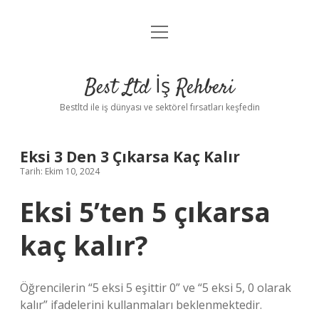
menüyü
Anasayfa
aç
Gizlilik Politikası
Best Ltd İş Rehberi
Yasal Uyarı
Bestltd ile iş dünyası ve sektörel fırsatları keşfedin
Hakkımızda
Eksi 3 Den 3 Çıkarsa Kaç Kalır
Tarih: Ekim 10, 2024
Eksi 5’ten 5 çıkarsa
kaç kalır?
Öğrencilerin “5 eksi 5 eşittir 0” ve “5 eksi 5, 0 olarak
kalır” ifadelerini kullanmaları beklenmektedir.