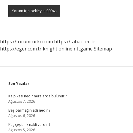
https://forumturko.com
https://faha.com.tr
https://eger.com.tr
knight online
nttgame
Sitemap
Sidebar
Son Yazılar
Kalp kası nedir nerelerde bulunur ?
Ağustos 7, 2026
Beş parmağın adı nedir ?
Ağustos 6, 2026
Kaç çeşit ilik nakli vardır ?
Ağustos 5, 2026