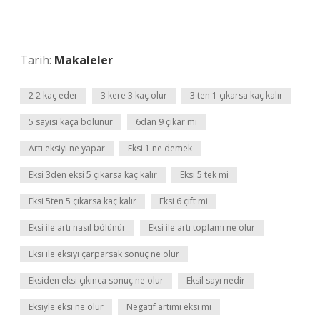
Tarih:
Makaleler
2 2 kaç eder
3 kere 3 kaç olur
3 ten 1 çıkarsa kaç kalır
5 sayısı kaça bölünür
6dan 9 çıkar mı
Artı eksiyi ne yapar
Eksi 1 ne demek
Eksi 3den eksi 5 çıkarsa kaç kalır
Eksi 5 tek mi
Eksi 5ten 5 çıkarsa kaç kalır
Eksi 6 çift mi
Eksi ile artı nasıl bölünür
Eksi ile artı toplamı ne olur
Eksi ile eksiyi çarparsak sonuç ne olur
Eksiden eksi çıkınca sonuç ne olur
Eksil sayı nedir
Eksiyle eksi ne olur
Negatif artımı eksi mi