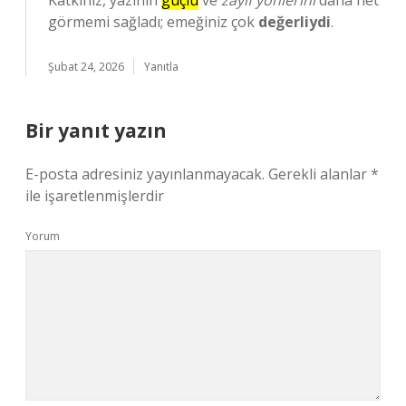
Katkınız, yazının
güçlü
ve
zayıf yönlerini
daha net
görmemi sağladı; emeğiniz çok
değerliydi
.
Şubat 24, 2026
Yanıtla
Bir yanıt yazın
E-posta adresiniz yayınlanmayacak.
Gerekli alanlar
*
ile işaretlenmişlerdir
Yorum