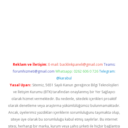
ino giriş
Reklam ve İletişim:
E-mail:
backlinkpaneli@gmail.com
Teams:
forumhizmeti@gmail.com
Whatsapp: 0262 606 0 726
Telegram:
@karabul
Yasal Uyarı:
Sitemiz, 5651 Sayılı Kanun gereğince Bilgi Teknolojileri
ve İletişim Kurumu (BTK) tarafından onaylanmış bir Yer Sağlayıcı
olarak hizmet vermektedir. Bu nedenle, sitedeki içerikleri proaktif
olarak denetleme veya araştırma yükümlülüğümüz bulunmamaktadır.
Ancak, üyelerimiz yazdıkları içeriklerin sorumluluğunu taşımakta olup,
siteye üye olarak bu sorumluluğu kabul etmiş sayılırlar. Bu internet
sitesi, herhangi bir marka, kurum veya şahıs şirketi ile hiçbir bağlantısı