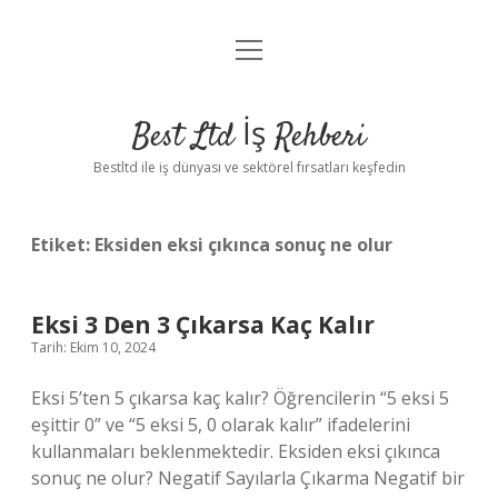
menüyü
Anasayfa
aç
Gizlilik Politikası
Best Ltd İş Rehberi
Yasal Uyarı
Bestltd ile iş dünyası ve sektörel fırsatları keşfedin
Hakkımızda
Etiket:
Eksiden eksi çıkınca sonuç ne olur
Eksi 3 Den 3 Çıkarsa Kaç Kalır
Tarih: Ekim 10, 2024
Eksi 5’ten 5 çıkarsa kaç kalır? Öğrencilerin “5 eksi 5
eşittir 0” ve “5 eksi 5, 0 olarak kalır” ifadelerini
kullanmaları beklenmektedir. Eksiden eksi çıkınca
sonuç ne olur? Negatif Sayılarla Çıkarma Negatif bir