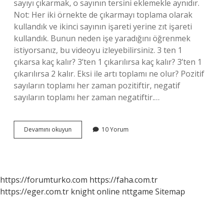
sayıyı çıkarmak, o sayının tersini eklemekle aynıdır.
Not: Her iki örnekte de çıkarmayı toplama olarak
kullandık ve ikinci sayının işareti yerine zıt işareti
kullandık. Bunun neden işe yaradığını öğrenmek
istiyorsanız, bu videoyu izleyebilirsiniz. 3 ten 1
çıkarsa kaç kalır? 3’ten 1 çıkarılırsa kaç kalır? 3’ten 1
çıkarılırsa 2 kalır. Eksi ile artı toplamı ne olur? Pozitif
sayıların toplamı her zaman pozitiftir, negatif
sayıların toplamı her zaman negatiftir.…
Eksi
Devamını okuyun
10 Yorum
3
Den
3
Çıkarsa
Kaç
https://forumturko.com
https://faha.com.tr
Kalır
https://eger.com.tr
knight online
nttgame
Sitemap