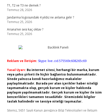
T1, T2 ve T3 ne demek ?
Temmuz 28, 2026
Jandarma logosundaki 4 yıldız ne anlama gelir ?
Temmuz 25, 2026
Ariana’nın sesi kaç oktav ?
Temmuz 25, 2026
Reklam ve İletişim:
Skype: live:.cid.575569c608265c69
Yasal Uyarı:
Bu internet sitesi, herhangi bir marka, kurum
veya şahıs şirketi ile hiçbir bağlantısı bulunmamaktadır.
Sitede yalnızca kendi hazırladığımız makaleler
paylaşılmaktadır. Burada yer alan içerikler haber niteliği
taşımamakta olup, gerçek kurum ve kişiler hakkında
paylaşım yapılmamaktadır. Gerçek kurum ve kişiler ile isim
benzerlikleri tamamen tesadüfidir. Sitemizdeki bilgiler
taslak halindedir ve tavsiye niteliği taşımazlar.
Sitemiz, 5651 Sayılı Kanun gereğince Bilgi Teknolojileri ve İletişim