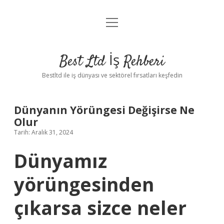
menüyü
Anasayfa
aç
Gizlilik Politikası
Best Ltd İş Rehberi
Yasal Uyarı
Bestltd ile iş dünyası ve sektörel fırsatları keşfedin
Hakkımızda
Dünyanın Yörüngesi Değişirse Ne
Olur
Tarih: Aralık 31, 2024
Dünyamız
yörüngesinden
çıkarsa sizce neler