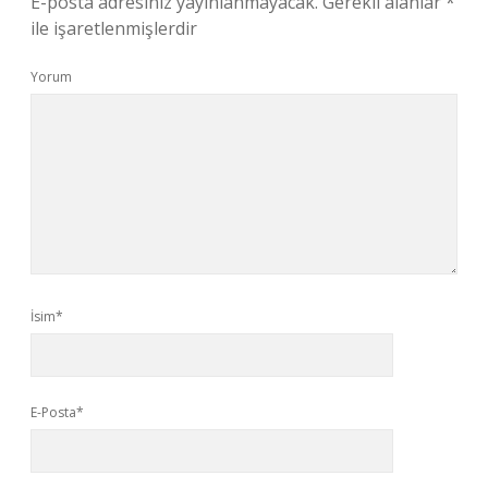
E-posta adresiniz yayınlanmayacak.
Gerekli alanlar
*
ile işaretlenmişlerdir
Yorum
İsim*
E-Posta*