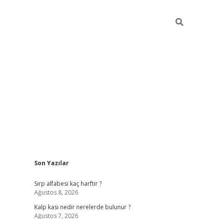
Sidebar
Son Yazılar
pia bella casino giriş
Sırp alfabesi kaç harftir ?
Ağustos 8, 2026
Kalp kası nedir nerelerde bulunur ?
Ağustos 7, 2026