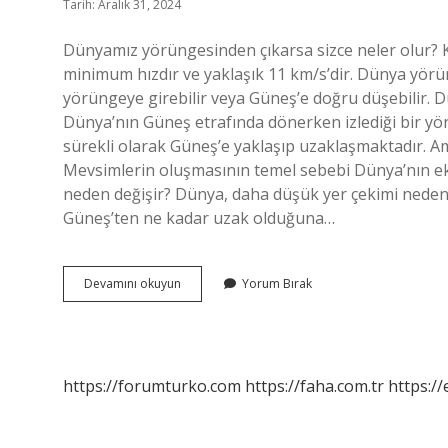
Tarih: Aralık 31, 2024
Dünyamız yörüngesinden çıkarsa sizce neler olur? K
minimum hızdır ve yaklaşık 11 km/s’dir. Dünya yörü
yörüngeye girebilir veya Güneş’e doğru düşebilir. 
Dünya’nın Güneş etrafında dönerken izlediği bir yö
sürekli olarak Güneş’e yaklaşıp uzaklaşmaktadır. A
Mevsimlerin oluşmasının temel sebebi Dünya’nın ek
neden değişir? Dünya, daha düşük yer çekimi nedeni
Güneş’ten ne kadar uzak olduğuna…
Dünyanın
Devamını okuyun
Yorum Bırak
Yörüngesi
Değişirse
Ne
Olur
https://forumturko.com
https://faha.com.tr
https://