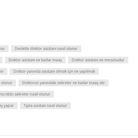
nur
Devlette doktor asistanı nasıl olunur
Doktor asistanı ne kadar maaş
Doktor asistanı ne mezunudur
nir
Doktor yanında asistanı olmak için ne yapılmalı
l olunur
Doktorun yanındaki sekreter ne kadar maaş alır
nu tıbbi sekreter nasıl olunur
 iş yapar
Tıpta asistan nasıl olunur