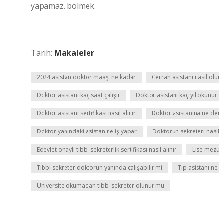
yapamaz. bölmek.
Tarih:
Makaleler
2024 asistan doktor maaşı ne kadar
Cerrah asistanı nasıl olu
Doktor asistanı kaç saat çalışır
Doktor asistanı kaç yıl okunur
Doktor asistanı sertifikası nasıl alınır
Doktor asistanına ne de
Doktor yanındaki asistan ne iş yapar
Doktorun sekreteri nası
Edevlet onaylı tıbbi sekreterlik sertifikası nasıl alınır
Lise mezu
Tıbbi sekreter doktorun yanında çalışabilir mi
Tıp asistanı ne
Üniversite okumadan tıbbi sekreter olunur mu