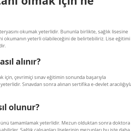
anı olmak için ne
reteryasını okumak yeterlidir. Bununla birlikte, sağlık lisesine
i okumanın yeterli olabileceğini de belirtebiliriz. Lise eğitimi
ir.
sıl alınır?
 için, çevrimiçi sınav eğitimin sonunda başarıyla
terlidir. Sınavdan sonra alınan sertifika e-devlet aracılığıyl
ıl olunur?
lümünü tamamlamak yeterlidir. Mezun olduktan sonra doktora
abilirler. Sağlık çalışanları liselerinin mezunları bu işte daha