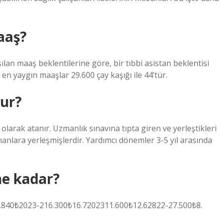
aaş?
ılan maaş beklentilerine göre, bir tıbbi asistan beklentisi
 en yaygın maaşlar 29.600 çay kaşığı ile 44’tür.
nur?
 olarak atanır. Uzmanlık sınavına tıpta giren ve yerleştikleri
anlara yerleşmişlerdir. Yardımcı dönemler 3-5 yıl arasında
ne kadar?
2426.840₺2023-216.300₺16.7202311.600₺12.62822-27.500₺8.