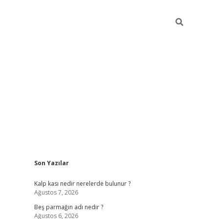
Sidebar
Son Yazılar
pia bella
Kalp kası nedir nerelerde bulunur ?
Ağustos 7, 2026
Beş parmağın adı nedir ?
Ağustos 6, 2026