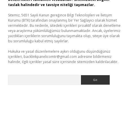
taslak halindedir ve tavsiye niteliği taşımazlar.
Sitemiz, 5651 Sayılı Kanun gereğince Bilgi Teknolojileri ve İletişim
Kurumu (BTK) tarafından onaylanmış bir Yer Sağlayıcı olarak hizmet
vermektedir. Bu nedenle, sitedeki içerikleri proaktif olarak denetleme
veya araştırma yükümlülüğümüz bulunmamaktadır. Ancak, üyelerimiz
yazdıkları içeriklerin sorumluluğunu taşımakta olup, siteye üye olarak
bu sorumluluğu kabul etmiş sayılırlar.
Hukuka ve yasal düzenlemelere aykırı olduğunu düşündüğünüz
içerikleri,
backlinkpanelicomtr@gmail.com
adresine bildirmeniz
halinde, ilgili içerikler yasal süre içerisinde sitemizden kaldırılacaktır.
Arama
la casino giriş