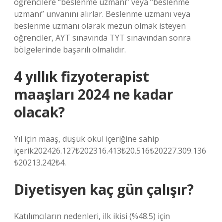
öğrencilere “beslenme uzmanı” veya “beslenme
uzmanı” unvanını alırlar. Beslenme uzmanı veya
beslenme uzmanı olarak mezun olmak isteyen
öğrenciler, AYT sınavında TYT sınavından sonra
bölgelerinde başarılı olmalıdır.
4 yıllık fizyoterapist
maaşları 2024 ne kadar
olacak?
Yıl için maaş, düşük okul içeriğine sahip
içerik202426.127₺202316.413₺20.516₺20227.309.136
₺20213.242₺4.
Diyetisyen kaç gün çalışır?
Katılımcıların nedenleri, ilk ikisi (%48.5) için