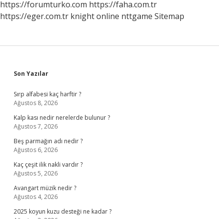
https://forumturko.com
https://faha.com.tr
https://eger.com.tr
knight online
nttgame
Sitemap
Sidebar
Son Yazılar
Sırp alfabesi kaç harftir ?
Ağustos 8, 2026
Kalp kası nedir nerelerde bulunur ?
Ağustos 7, 2026
Beş parmağın adı nedir ?
Ağustos 6, 2026
Kaç çeşit ilik nakli vardır ?
Ağustos 5, 2026
Avangart müzik nedir ?
Ağustos 4, 2026
2025 koyun kuzu desteği ne kadar ?