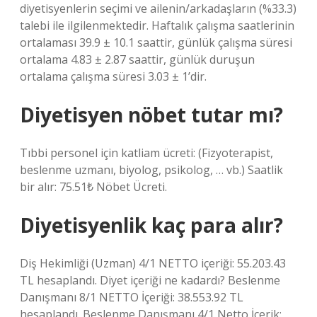
diyetisyenlerin seçimi ve ailenin/arkadaşların (%33.3)
talebi ile ilgilenmektedir. Haftalık çalışma saatlerinin
ortalaması 39.9 ± 10.1 saattir, günlük çalışma süresi
ortalama 4.83 ± 2.87 saattir, günlük duruşun
ortalama çalışma süresi 3.03 ± 1’dir.
Diyetisyen nöbet tutar mı?
Tıbbi personel için katliam ücreti: (Fizyoterapist,
beslenme uzmanı, biyolog, psikolog, … vb.) Saatlik
bir alır: 75.51₺ Nöbet Ücreti.
Diyetisyenlik kaç para alır?
Diş Hekimliği (Uzman) 4/1 NETTO içeriği: 55.203.43
TL hesaplandı. Diyet içeriği ne kadardı? Beslenme
Danışmanı 8/1 NETTO İçeriği: 38.553.92 TL
hesaplandı. Beslenme Danışmanı 4/1 Netto İçerik: