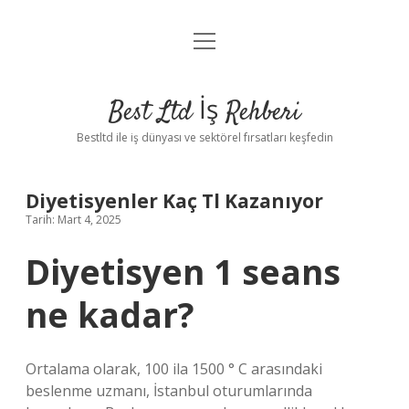
menüyü
Anasayfa
aç
Gizlilik Politikası
Best Ltd İş Rehberi
Yasal Uyarı
Bestltd ile iş dünyası ve sektörel fırsatları keşfedin
Hakkımızda
Diyetisyenler Kaç Tl Kazanıyor
Tarih: Mart 4, 2025
Diyetisyen 1 seans
ne kadar?
Ortalama olarak, 100 ila 1500 ° C arasındaki
beslenme uzmanı, İstanbul oturumlarında