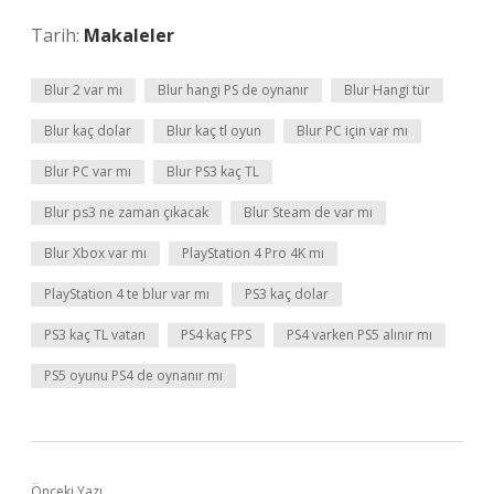
Tarih:
Makaleler
Blur 2 var mı
Blur hangi PS de oynanır
Blur Hangi tür
Blur kaç dolar
Blur kaç tl oyun
Blur PC için var mı
Blur PC var mı
Blur PS3 kaç TL
Blur ps3 ne zaman çıkacak
Blur Steam de var mı
Blur Xbox var mı
PlayStation 4 Pro 4K mı
PlayStation 4 te blur var mı
PS3 kaç dolar
PS3 kaç TL vatan
PS4 kaç FPS
PS4 varken PS5 alınır mı
PS5 oyunu PS4 de oynanır mı
Önceki Yazı