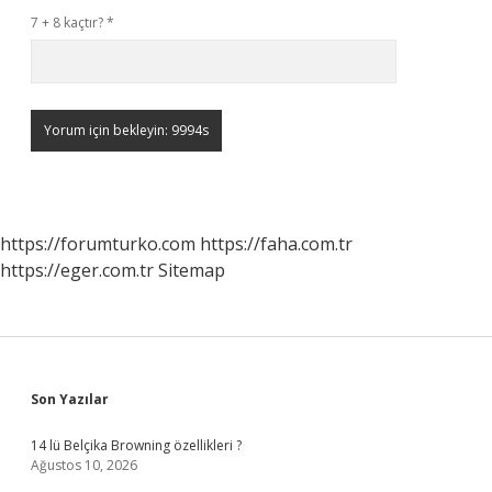
7 + 8 kaçtır?
*
https://forumturko.com
https://faha.com.tr
https://eger.com.tr
Sitemap
Sidebar
Son Yazılar
14 lü Belçika Browning özellikleri ?
Ağustos 10, 2026