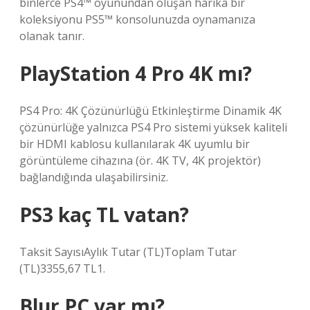
binlerce PS4™ oyunundan oluşan harika bir
koleksiyonu PS5™ konsolunuzda oynamanıza
olanak tanır.
PlayStation 4 Pro 4K mı?
PS4 Pro: 4K Çözünürlüğü Etkinleştirme Dinamik 4K
çözünürlüğe yalnızca PS4 Pro sistemi yüksek kaliteli
bir HDMI kablosu kullanılarak 4K uyumlu bir
görüntüleme cihazına (ör. 4K TV, 4K projektör)
bağlandığında ulaşabilirsiniz.
PS3 kaç TL vatan?
Taksit SayısıAylık Tutar (TL)Toplam Tutar
(TL)3355,67 TL1.
Blur PC var mı?