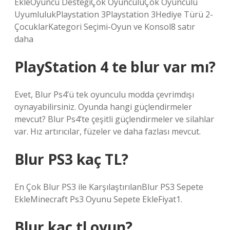
EkleOyuncu DesteğiÇok OyunculuÇok Oyunculu
UyumlulukPlaystation 3Playstation 3Hediye Türü 2-
ÇocuklarKategori Seçimi-Oyun ve Konsol8 satır
daha
PlayStation 4 te blur var mı?
Evet, Blur Ps4’ü tek oyunculu modda çevrimdışı
oynayabilirsiniz. Oyunda hangi güçlendirmeler
mevcut? Blur Ps4’te çeşitli güçlendirmeler ve silahlar
var. Hız artırıcılar, füzeler ve daha fazlası mevcut.
Blur PS3 kaç TL?
En Çok Blur PS3 ile KarşılaştırılanBlur PS3 Sepete
EkleMinecraft Ps3 Oyunu Sepete EkleFiyat1.
Blur kaç tl oyun?