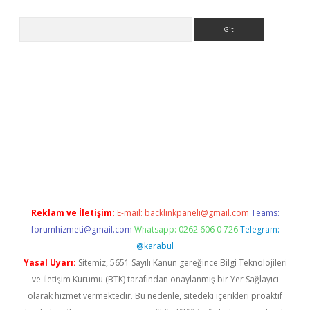
Arama
sino giriş
Reklam ve İletişim:
E-mail:
backlinkpaneli@gmail.com
Teams:
forumhizmeti@gmail.com
Whatsapp: 0262 606 0 726
Telegram:
@karabul
Yasal Uyarı:
Sitemiz, 5651 Sayılı Kanun gereğince Bilgi Teknolojileri
ve İletişim Kurumu (BTK) tarafından onaylanmış bir Yer Sağlayıcı
olarak hizmet vermektedir. Bu nedenle, sitedeki içerikleri proaktif