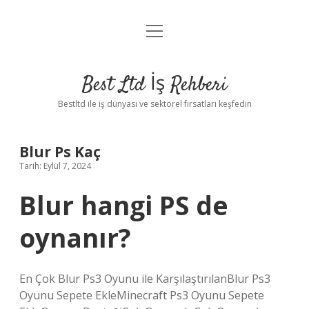
menüyü
Anasayfa
aç
Gizlilik Politikası
Best Ltd İş Rehberi
Yasal Uyarı
Bestltd ile iş dünyası ve sektörel fırsatları keşfedin
Hakkımızda
Blur Ps Kaç
Tarih: Eylül 7, 2024
Blur hangi PS de
oynanır?
En Çok Blur Ps3 Oyunu ile KarşılaştırılanBlur Ps3
Oyunu Sepete EkleMinecraft Ps3 Oyunu Sepete