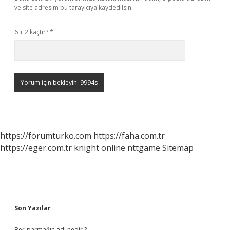
ve site adresim bu tarayıcıya kaydedilsin.
6 + 2 kaçtır?
*
https://forumturko.com
https://faha.com.tr
https://eger.com.tr
knight online
nttgame
Sitemap
Sidebar
Son Yazılar
Beş parmağın adı nedir ?