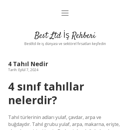
menüyü
Anasayfa
aç
Gizlilik Politikası
Best Ltd İş Rehberi
Yasal Uyarı
Bestltd ile iş dünyası ve sektörel fırsatları keşfedin
Hakkımızda
4 Tahıl Nedir
Tarih: Eylül 7, 2024
4 sınıf tahıllar
nelerdir?
Tahıl türlerinin adları yulaf, çavdar, arpa ve
buğdaydır. Tahıl grubu yulaf, arpa, makarna, erişte,