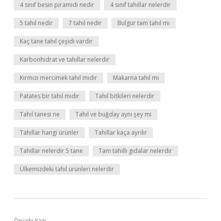
4 sınıf besin piramidi nedir
4 sınıf tahıllar nelerdir
5 tahıl nedir
7 tahıl nedir
Bulgur tam tahıl mı
Kaç tane tahıl çeşidi vardır
Karbonhidrat ve tahıllar nelerdir
Kırmızı mercimek tahıl mıdır
Makarna tahıl mı
Patates bir tahıl mıdır
Tahıl bitkileri nelerdir
Tahıl tanesi ne
Tahıl ve buğday aynı şey mi
Tahıllar hangi ürünler
Tahıllar kaça ayrılır
Tahıllar nelerdir 5 tane
Tam tahıllı gıdalar nelerdir
Ülkemizdeki tahıl ürünleri nelerdir
Önceki Yazı