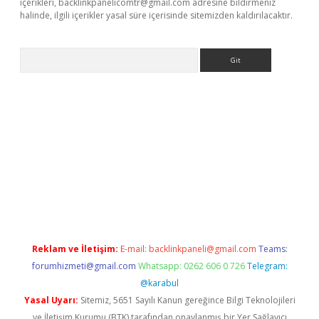
içerikleri,
backlinkpanelicomtr@gmail.com
adresine bildirmeniz
halinde, ilgili içerikler yasal süre içerisinde sitemizden kaldırılacaktır.
Arama
no giriş
Reklam ve İletişim:
E-mail:
backlinkpaneli@gmail.com
Teams:
forumhizmeti@gmail.com
Whatsapp: 0262 606 0 726
Telegram:
@karabul
Yasal Uyarı:
Sitemiz, 5651 Sayılı Kanun gereğince Bilgi Teknolojileri
ve İletişim Kurumu (BTK) tarafından onaylanmış bir Yer Sağlayıcı