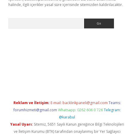
halinde, ilgili içerikler yasal süre içerisinde sitemizden kaldırılacaktır.
Arama
a casino giriş
Reklam ve İletişim:
E-mail:
backlinkpaneli@gmail.com
Teams:
forumhizmeti@gmail.com
Whatsapp: 0262 606 0 726
Telegram:
@karabul
Yasal Uyarı:
Sitemiz, 5651 Sayılı Kanun gereğince Bilgi Teknolojileri
ve İletişim Kurumu (BTK) tarafından onaylanmış bir Yer Sağlayıcı