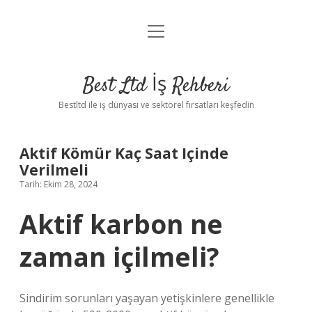
menüyü
Anasayfa
aç
Gizlilik Politikası
Best Ltd İş Rehberi
Yasal Uyarı
Bestltd ile iş dünyası ve sektörel fırsatları keşfedin
Hakkımızda
Aktif Kömür Kaç Saat Içinde
Verilmeli
Tarih: Ekim 28, 2024
Aktif karbon ne
zaman içilmeli?
Sindirim sorunları yaşayan yetişkinlere genellikle