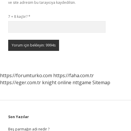
ve site adresim bu tarayıcıya kaydedilsin.
7 + 8 kaçtır?
*
https://forumturko.com
https://faha.com.tr
https://eger.com.tr
knight online
nttgame
Sitemap
Sidebar
Son Yazılar
Beş parmağın adı nedir ?