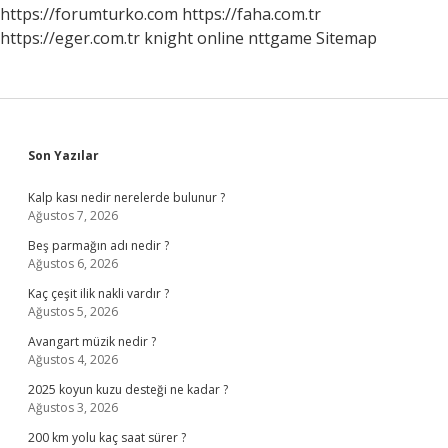
Verilmeli
https://forumturko.com
https://faha.com.tr
https://eger.com.tr
knight online
nttgame
Sitemap
Sidebar
Son Yazılar
Kalp kası nedir nerelerde bulunur ?
Ağustos 7, 2026
Beş parmağın adı nedir ?
Ağustos 6, 2026
Kaç çeşit ilik nakli vardır ?
Ağustos 5, 2026
Avangart müzik nedir ?
Ağustos 4, 2026
2025 koyun kuzu desteği ne kadar ?
Ağustos 3, 2026
200 km yolu kaç saat sürer ?