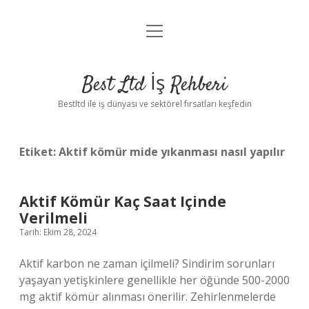
menüyü
Anasayfa
aç
Gizlilik Politikası
Best Ltd İş Rehberi
Yasal Uyarı
Bestltd ile iş dünyası ve sektörel fırsatları keşfedin
Hakkımızda
Etiket:
Aktif kömür mide yıkanması nasıl yapılır
Aktif Kömür Kaç Saat Içinde
Verilmeli
Tarih: Ekim 28, 2024
Aktif karbon ne zaman içilmeli? Sindirim sorunları
yaşayan yetişkinlere genellikle her öğünde 500-2000
mg aktif kömür alınması önerilir. Zehirlenmelerde