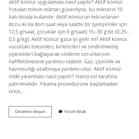
aktif kömür uygulaması nasıl yapılır? Aktif kömür:
Yutulan toksin miktarı güvenliyse, bu miktarın 10
katı dozda kullanılır. Aktif kömürün tekrarlanan
dozu iki ila dört saat veya saatte bir (yetişkinler için
12,5 g/saat, çocuklar için 0 g/saat) 15–30 g’dır (0,25–
0,5 g/kg). Aktif kömür gaza iyi gelir mi? Aktif kömür,
vücuttaki toksinleri, kirleticileri ve sindirilmemiş
yiyecekleri bağlayarak sindirim sorunlarının
hafifletilmesine yardımcı olabilir. Gaz, şişkinlik ve
hazımsızlığı azaltmaya yardımcı olur. Aktif kömür
mide yıkanması nasıl yapılır? Hasta sol tarafına
yatırılmalıdır. Yıkama prosedürüne başlamadan
önce,…
Aktif
Devamını okuyun
Yorum Bırak
Kömür
Kaç
Saat
Içinde