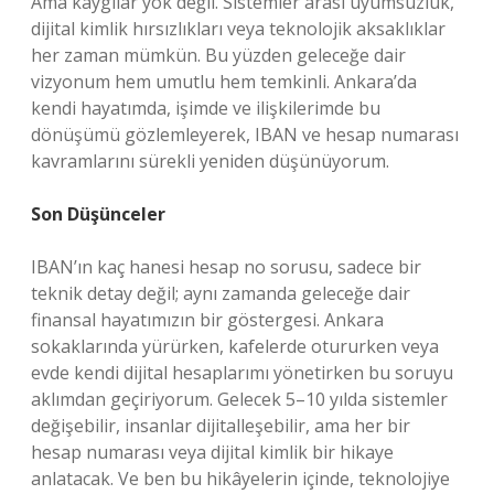
Ama kaygılar yok değil. Sistemler arası uyumsuzluk,
dijital kimlik hırsızlıkları veya teknolojik aksaklıklar
her zaman mümkün. Bu yüzden geleceğe dair
vizyonum hem umutlu hem temkinli. Ankara’da
kendi hayatımda, işimde ve ilişkilerimde bu
dönüşümü gözlemleyerek, IBAN ve hesap numarası
kavramlarını sürekli yeniden düşünüyorum.
Son Düşünceler
IBAN’ın kaç hanesi hesap no sorusu, sadece bir
teknik detay değil; aynı zamanda geleceğe dair
finansal hayatımızın bir göstergesi. Ankara
sokaklarında yürürken, kafelerde otururken veya
evde kendi dijital hesaplarımı yönetirken bu soruyu
aklımdan geçiriyorum. Gelecek 5–10 yılda sistemler
değişebilir, insanlar dijitalleşebilir, ama her bir
hesap numarası veya dijital kimlik bir hikaye
anlatacak. Ve ben bu hikâyelerin içinde, teknolojiye