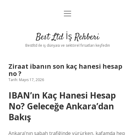
menüyü
Anasayfa
aç
Gizlilik Politikası
Best Ltd İş Rehberi
Yasal Uyarı
Bestltd ile iş dünyası ve sektörel fırsatları keşfedin
Hakkımızda
Ziraat ibanın son kaç hanesi hesap
no ?
Tarih: Mayıs 17, 2026
IBAN’ın Kaç Hanesi Hesap
No? Geleceğe Ankara’dan
Bakış
Ankara’nın sabah trafiğinde yürürken, kafamda hep