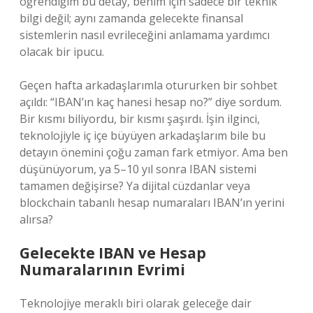
öğrendiğim bu detay, benim için sadece bir teknik
bilgi değil; aynı zamanda gelecekte finansal
sistemlerin nasıl evrileceğini anlamama yardımcı
olacak bir ipucu.
Geçen hafta arkadaşlarımla otururken bir sohbet
açıldı: “IBAN’ın kaç hanesi hesap no?” diye sordum.
Bir kısmı biliyordu, bir kısmı şaşırdı. İşin ilginci,
teknolojiyle iç içe büyüyen arkadaşlarım bile bu
detayın önemini çoğu zaman fark etmiyor. Ama ben
düşünüyorum, ya 5–10 yıl sonra IBAN sistemi
tamamen değişirse? Ya dijital cüzdanlar veya
blockchain tabanlı hesap numaraları IBAN’ın yerini
alırsa?
Gelecekte IBAN ve Hesap
Numaralarının Evrimi
Teknolojiye meraklı biri olarak geleceğe dair