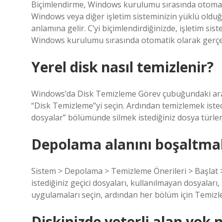
Biçimlendirme, Windows kurulumu sırasında otomati
Windows veya diğer işletim sisteminizin yüklü oldu
anlamına gelir. C’yi biçimlendirdiğinizde, işletim sis
Windows kurulumu sırasında otomatik olarak gerçek
Yerel disk nasıl temizlenir?
Windows’da Disk Temizleme Görev çubuğundaki aram
“Disk Temizleme”yi seçin. Ardından temizlemek isted
dosyalar” bölümünde silmek istediğiniz dosya türleri
Depolama alanını boşaltmak
Sistem > Depolama > Temizleme Önerileri > Başlat > 
istediğiniz geçici dosyaları, kullanılmayan dosyalar
uygulamaları seçin, ardından her bölüm için Temizl
Diskinizde yeterli alan yok