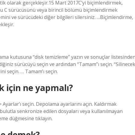
k olarak gerçekleşir.15 Mart 2017C’yi biçimlendirmek,
ğu C sürücüsünü veya birincil bölümü biçimlendirmek
temini ve sürücüdeki diğer bilgileri silersiniz. …Biçimlendirme,
leşir.
a kutusuna “disk temizleme” yazın ve sonuçlar listesinde
iğiniz sürücüyü seçin ve ardından “Tamam”ı seçin. “Silinece
ni seçin. … Tamam’ı seçin.
 için ne yapmalı?
Ayarlar’ı seçin. Depolama ayarlarını açın. Kaldırmak
ı, bulutla senkronize edilen dosyaları veya kullanılmayan
eme düğmesine tıklayın.
 ne demek?