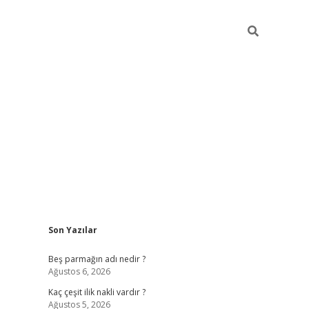
Sidebar
Son Yazılar
pia bella ca
Beş parmağın adı nedir ?
Ağustos 6, 2026
Kaç çeşit ilik nakli vardır ?
Ağustos 5, 2026