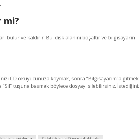
.
r mi?
ı bulur ve kaldırır. Bu, disk alanını boşaltır ve bilgisayarın
’nizi CD okuyucunuza koymak, sonra “Bilgisayarım”a gitmek
Sil” tuşuna basmak böylece dosyayı silebilirsiniz. İstediğini
lu nasıl temizlerim
C deki dosyası D ye nasıl aktarılır