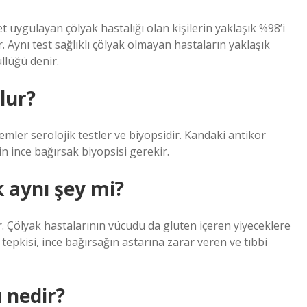
et uygulayan çölyak hastalığı olan kişilerin yaklaşık %98’i
r. Aynı test sağlıklı çölyak olmayan hastaların yaklaşık
llüğü denir.
lur?
temler serolojik testler ve biyopsidir. Kandaki antikor
in ince bağırsak biyopsisi gerekir.
k aynı şey mi?
ır. Çölyak hastalarının vücudu da gluten içeren yiyeceklere
k tepkisi, ince bağırsağın astarına zarar veren ve tıbbi
ı nedir?