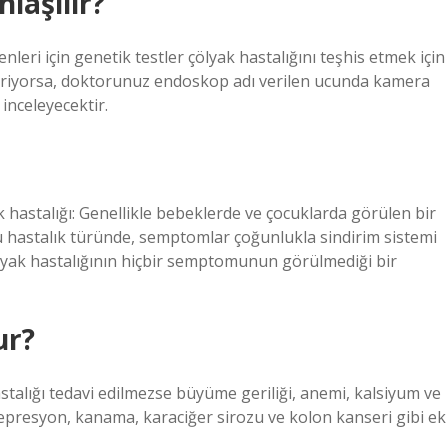
laşılır?
leri için genetik testler çölyak hastalığını teşhis etmek için
österiyorsa, doktorunuz endoskop adı verilen ucunda kamera
inceleyecektir.
ak hastalığı: Genellikle bebeklerde ve çocuklarda görülen bir
 Bu hastalık türünde, semptomlar çoğunlukla sindirim sistemi
 Çölyak hastalığının hiçbir semptomunun görülmediği bir
ur?
stalığı tedavi edilmezse büyüme geriliği, anemi, kalsiyum ve
, depresyon, kanama, karaciğer sirozu ve kolon kanseri gibi ek