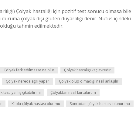
rlılığı) Çölyak hastalığı için pozitif test sonucu olmasa bile
duruma çölyak dışı glüten duyarlılığı denir. Nüfus içindeki
3 olduğu tahmin edilmektedir.
Çölyak fark edilmezse ne olur
Çölyak hastalığı kaç evredir
Çölyak nerede ağrı yapar
Çölyak olup olmadığı nasıl anlaşılır
k testi yanlış çıkabilir mi
Çölyaktan nasıl kurtulurum
ır
Kilolu çölyak hastası olur mu
Sonradan çölyak hastası olunur mu