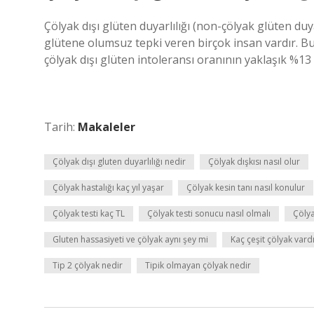
Çölyak dışı glüten duyarlılığı (non-çölyak glüten duya
glütene olumsuz tepki veren birçok insan vardır. Bu 
çölyak dışı glüten intoleransı oranının yaklaşık %1
Tarih:
Makaleler
Çölyak dışı gluten duyarlılığı nedir
Çölyak dışkısı nasıl olur
Çölyak hastalığı kaç yıl yaşar
Çölyak kesin tanı nasıl konulur
Çölyak testi kaç TL
Çölyak testi sonucu nasıl olmalı
Çölya
Gluten hassasiyeti ve çölyak aynı şey mi
Kaç çeşit çölyak vard
Tip 2 çölyak nedir
Tipik olmayan çölyak nedir