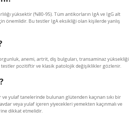
rlılığı yüksektir (%80-95). Tüm antikorların IgA ve IgG alt
için önemlidir. Bu testler IgA eksikliği olan kişilerde yanlış
?
Yorgunluk, anemi, artrit, diş bulguları, transaminaz yüksekliği
estler pozitiftir ve klasik patolojik değişiklikler gözlenir.
?
r ve yulaf tanelerinde bulunan glütenden kaçınan sıkı bir
çavdar veya yulaf içeren yiyecekleri yemekten kaçınmalı ve
ine dikkat etmelidir.