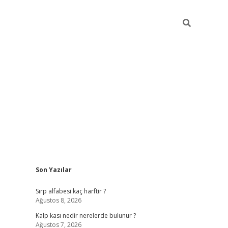
Sidebar
Son Yazılar
pia bella ca
Sırp alfabesi kaç harftir ?
Ağustos 8, 2026
Kalp kası nedir nerelerde bulunur ?
Ağustos 7, 2026