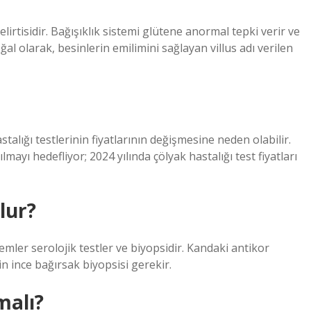
lirtisidir. Bağışıklık sistemi glütene anormal tepki verir ve
al olarak, besinlerin emilimini sağlayan villus adı verilen
alığı testlerinin fiyatlarının değişmesine neden olabilir.
lmayı hedefliyor; 2024 yılında çölyak hastalığı test fiyatları
lur?
temler serolojik testler ve biyopsidir. Kandaki antikor
in ince bağırsak biyopsisi gerekir.
malı?