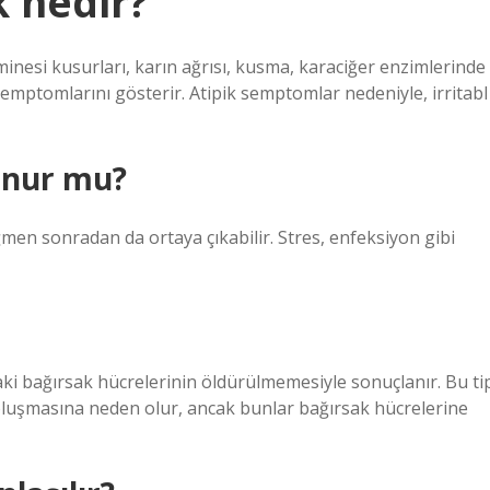
k nedir?
ş minesi kusurları, karın ağrısı, kusma, karaciğer enzimlerinde
 semptomlarını gösterir. Atipik semptomlar nedeniyle, irritabl
unur mu?
ğmen sonradan da ortaya çıkabilir. Stres, enfeksiyon gibi
ttaki bağırsak hücrelerinin öldürülmemesiyle sonuçlanır. Bu ti
n oluşmasına neden olur, ancak bunlar bağırsak hücrelerine