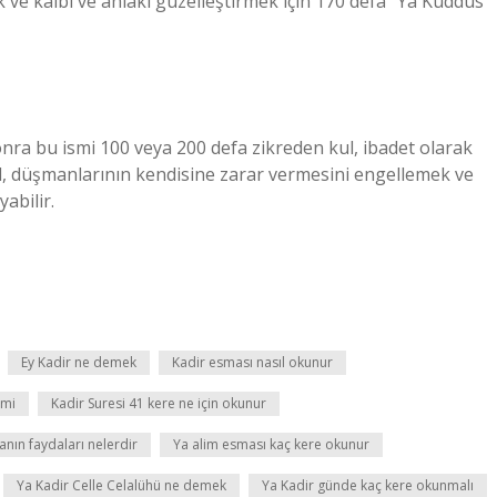
ek ve kalbi ve ahlakı güzelleştirmek için 170 defa “Ya Kuddüs
sonra bu ismi 100 veya 200 defa zikreden kul, ibadet olarak
ul, düşmanlarının kendisine zarar vermesini engellemek ve
abilir.
Ey Kadir ne demek
Kadir esması nasıl okunur
 mi
Kadir Suresi 41 kere ne için okunur
anın faydaları nelerdir
Ya alim esması kaç kere okunur
Ya Kadir Celle Celalühü ne demek
Ya Kadir günde kaç kere okunmalı