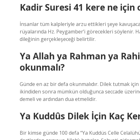
Kadir Suresi 41 kere ne için
İnsanlar tüm kalpleriyle arzu ettikleri şeye kavuşac
rüyalarında Hz. Peygamber’i görecekleri söylenir. H
dileğinin gerçekleşeceği belirtilir.
Ya Allah ya Rahman ya Rahi
okunmalı?
Günde en az bir defa okunmalıdır. Dilek tutmak içi
ikindiden sonra mümkün olduğunca seccade üzerind
demeli ve ardından dua etmelidir.
Ya Kuddûs Dilek İçin Kaç K
Bir kimse günde 100 defa “Ya Kuddüs Celle Celalühü”