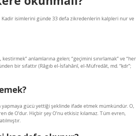
kere okunmalı?
a Kadir isimlerini günde 33 defa zikredenlerin kalpleri nur ve
, kestirmek” anlamlarına gelen; “geçimini sınırlamak” ve “her
en bir sıfattır (Râgıb el-İsfahânî, el-Müfredât, md. “ḳdr”;
 demek?
aman yapmaya gücü yettiği şeklinde ifade etmek mümkündür. O,
en de O’dur. Hiçbir şey O’nu etkisiz kılamaz. Tüm evren,
tılmıştır.