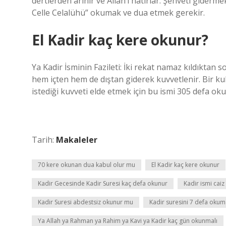
dertlerden arınır ve Allah’ı hatırlar. Şehveti giderm
Celle Celalühü” okumak ve dua etmek gerekir.
El Kadir kaç kere okunur?
Ya Kadir İsminin Fazileti: İki rekat namaz kıldıktan 
hem içten hem de dıştan giderek kuvvetlenir. Bir k
istediği kuvveti elde etmek için bu ismi 305 defa okuy
Tarih:
Makaleler
70 kere okunan dua kabul olur mu
El Kadir kaç kere okunur
Kadir Gecesinde Kadir Suresi kaç defa okunur
Kadir ismi caiz
Kadir Suresi abdestsiz okunur mu
Kadir suresini 7 defa okum
Ya Allah ya Rahman ya Rahim ya Kavi ya Kadir kaç gün okunmalı