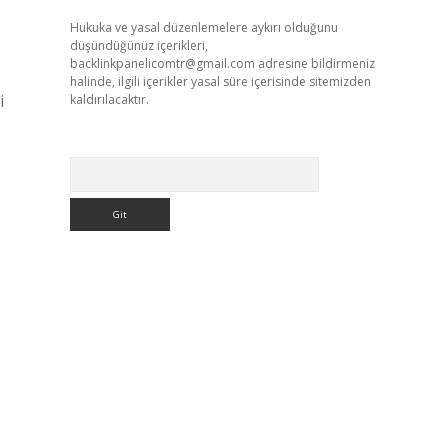
Hukuka ve yasal düzenlemelere aykırı olduğunu
düşündüğünüz içerikleri,
backlinkpanelicomtr@gmail.com
adresine bildirmeniz
halinde, ilgili içerikler yasal süre içerisinde sitemizden
i
kaldırılacaktır.
Arama