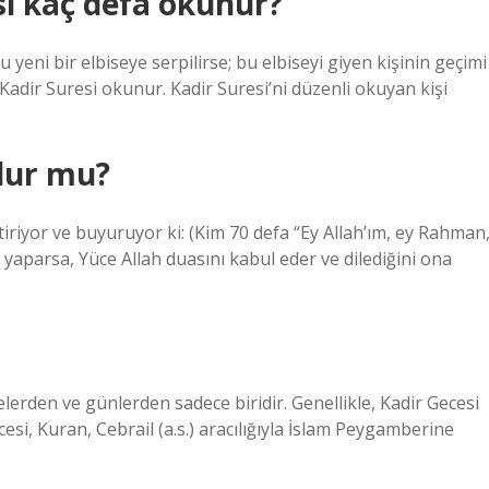
si kaç defa okunur?
 yeni bir elbiseye serpilirse; bu elbiseyi giyen kişinin geçimi
Kadir Suresi okunur. Kadir Suresi’ni düzenli okuyan kişi
lur mu?
iriyor ve buyuruyor ki: (Kim 70 defa “Ey Allah’ım, ey Rahman
 yaparsa, Yüce Allah duasını kabul eder ve dilediğini ona
elerden ve günlerden sadece biridir. Genellikle, Kadir Gecesi
si, Kuran, Cebrail (a.s.) aracılığıyla İslam Peygamberine