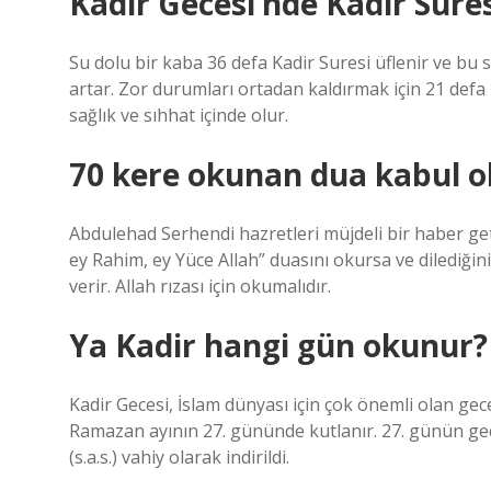
Kadir Gecesi’nde Kadir Sure
Su dolu bir kaba 36 defa Kadir Suresi üflenir ve bu su
artar. Zor durumları ortadan kaldırmak için 21 defa 
sağlık ve sıhhat içinde olur.
70 kere okunan dua kabul o
Abdulehad Serhendi hazretleri müjdeli bir haber get
ey Rahim, ey Yüce Allah” duasını okursa ve dilediğini
verir. Allah rızası için okumalıdır.
Ya Kadir hangi gün okunur?
Kadir Gecesi, İslam dünyası için çok önemli olan gec
Ramazan ayının 27. gününde kutlanır. 27. günün gece
(s.a.s.) vahiy olarak indirildi.