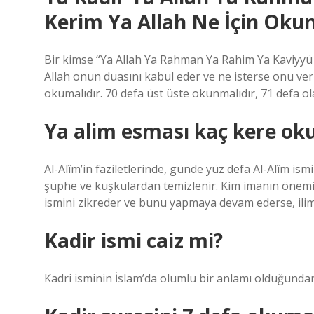
Kerim Ya Allah Ne İçin Oku
Bir kimse “Ya Allah Ya Rahman Ya Rahim Ya Kaviyyü Y
Allah onun duasını kabul eder ve ne isterse onu verir
okumalıdır. 70 defa üst üste okunmalıdır, 71 defa 
Ya alim esması kaç kere ok
Al-Alîm’in faziletlerinde, günde yüz defa Al-Alîm is
şüphe ve kuşkulardan temizlenir. Kim imanın önemin
ismini zikreder ve bunu yapmaya devam ederse, ilim
Kadir ismi caiz mi?
Kadri isminin İslam’da olumlu bir anlamı olduğundan 