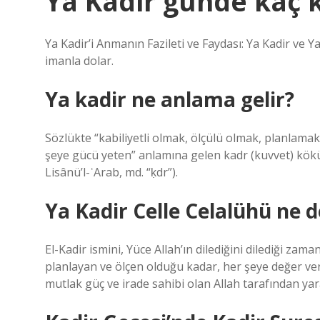
Ya Kadir günde kaç 
Ya Kadir’i Anmanın Fazileti ve Faydası: Ya Kadir ve Y
imanla dolar.
Ya kadir ne anlama gelir?
Sözlükte “kabiliyetli olmak, ölçülü olmak, planlamak
şeye gücü yeten” anlamına gelen kadr (kuvvet) kökünd
Lisânü’l-ʿArab, md. “ḳdr”).
Ya Kadir Celle Celalühü ne
El-Kadir ismini, Yüce Allah’ın dilediğini dilediği z
planlayan ve ölçen olduğu kadar, her şeye değer ver
mutlak güç ve irade sahibi olan Allah tarafından yara