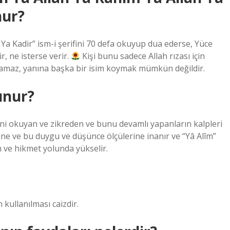
nur?
a Kadir” ism-i şerifini 70 defa okuyup dua ederse, Yüce
, ne isterse verir.
Kişi bunu sadece Allah rızası için
olamaz, yanına başka bir isim koymak mümkün değildir.
unur?
mini okuyan ve zikreden ve bunu devamlı yapanların kalpleri
e ve bu duygu ve düşünce ölçülerine inanır ve “Yâ Alîm”
 ve hikmet yolunda yükselir.
kullanılması caizdir.