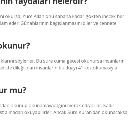
nın faydaları nelerdir?
’ni okursa, Yüce Allah onu sabaha kadar gökten inecek her
elam eder. Günahlarının bağışlanmasını diler ve cennete
 okunur?
aklarını söylerler. Bu sure cuma gecesi okunursa insanların
adiste dileği olan insanların bu duayı 41 kez okumasıyla
nur mu?
lmadan okunup okunamayacağını merak ediyorlar. Kadir
est almadan okuyabilirler. Ancak Sure Kuran’dan okunacaksa