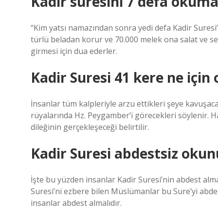
Kadir suresini 7 defa okuma
“Kim yatsı namazından sonra yedi defa Kadir Suresi
türlü beladan korur ve 70.000 melek ona salat ve s
girmesi için dua ederler.
Kadir Suresi 41 kere ne için
İnsanlar tüm kalpleriyle arzu ettikleri şeye kavuşac
rüyalarında Hz. Peygamber’i görecekleri söylenir. H
dileğinin gerçekleşeceği belirtilir.
Kadir Suresi abdestsiz oku
İşte bu yüzden insanlar Kadir Suresi’nin abdest a
Suresi’ni ezbere bilen Müslümanlar bu Sure’yi abd
insanlar abdest almalıdır.