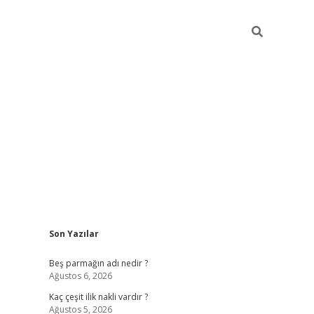
Sidebar
Son Yazılar
pia bella c
Beş parmağın adı nedir ?
Ağustos 6, 2026
Kaç çeşit ilik nakli vardır ?
Ağustos 5, 2026