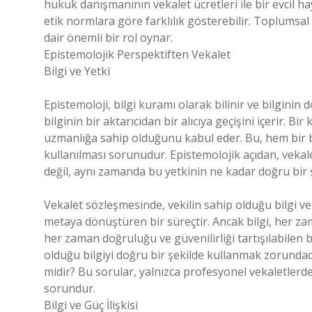
hukuk danışmanının vekalet ücretleri ile bir evcil ha
etik normlara göre farklılık gösterebilir. Toplumsal 
dair önemli bir rol oynar.
Epistemolojik Perspektiften Vekalet
Bilgi ve Yetki
Epistemoloji, bilgi kuramı olarak bilinir ve bilginin do
bilginin bir aktarıcıdan bir alıcıya geçişini içerir. Bir
uzmanlığa sahip olduğunu kabul eder. Bu, hem bir b
kullanılması sorunudur. Epistemolojik açıdan, vekaleti
değil, aynı zamanda bu yetkinin ne kadar doğru bir şek
Vekalet sözleşmesinde, vekilin sahip olduğu bilgi ve b
metaya dönüştüren bir süreçtir. Ancak bilgi, her zam
her zaman doğruluğu ve güvenilirliği tartışılabilen bi
olduğu bilgiyi doğru bir şekilde kullanmak zorundadı
midir? Bu sorular, yalnızca profesyonel vekaletlerde 
sorundur.
Bilgi ve Güç İlişkisi