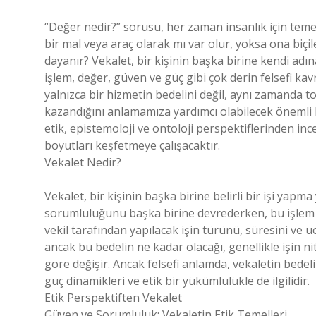
“Değer nedir?” sorusu, her zaman insanlık için teme
bir mal veya araç olarak mı var olur, yoksa ona biçil
dayanır? Vekalet, bir kişinin başka birine kendi adın
işlem, değer, güven ve güç gibi çok derin felsefi kav
yalnızca bir hizmetin bedelini değil, aynı zamanda 
kazandığını anlamamıza yardımcı olabilecek önemli bi
etik, epistemoloji ve ontoloji perspektiflerinden in
boyutları keşfetmeye çalışacaktır.
Vekalet Nedir?
Vekalet, bir kişinin başka birine belirli bir işi yapma 
sorumluluğunu başka birine devrederken, bu işlem bi
vekil tarafından yapılacak işin türünü, süresini ve ücr
ancak bu bedelin ne kadar olacağı, genellikle işin n
göre değişir. Ancak felsefi anlamda, vekaletin bedeli
güç dinamikleri ve etik bir yükümlülükle de ilgilidir.
Etik Perspektiften Vekalet
Güven ve Sorumluluk: Vekaletin Etik Temelleri