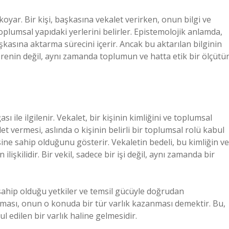
 koyar. Bir kişi, başkasına vekalet verirken, onun bilgi ve
plumsal yapıdaki yerlerini belirler. Epistemolojik anlamda,
başkasına aktarma sürecini içerir. Ancak bu aktarılan bilginin
verenin değil, aynı zamanda toplumun ve hatta etik bir ölçütü
ası ile ilgilenir. Vekalet, bir kişinin kimliğini ve toplumsal
let vermesi, aslında o kişinin belirli bir toplumsal rolü kabul
isine sahip olduğunu gösterir. Vekaletin bedeli, bu kimliğin ve
işkilidir. Bir vekil, sadece bir işi değil, aynı zamanda bir
ği, sahip olduğu yetkiler ve temsil gücüyle doğrudan
 alması, onun o konuda bir tür varlık kazanması demektir. Bu,
ul edilen bir varlık haline gelmesidir.