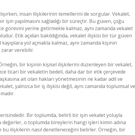
ışırken, insan ilişkilerinin temellerini de sorgular. Vekalet,
r işin yapılmasını sağladığı bir süreçtir. Bu güven, çoğu
ece görevini yerine getirmekle kalmaz, aynı zamanda vekalet
dür. Etik açıdan bakıldığında, vekalet ilişkisi bir tür güven
 kayıplara yol açmakla kalmaz, aynı zamanda kişinin
zarar verebilir.
rneğin, bir kişinin kişisel ilişkilerini düzenleyen bir vekalet,
 ticari bir vekaletin bedeli, daha dar bir etik çerçevede
n başkasına ait olan hakları yönetmesinin ne kadar adil ve
ekalet, yalnızca bir iş ilişkisi değil, aynı zamanda toplumsal v
şmadır.
çerisindedir. Bir toplumda, belirli bir işin vekalet yoluyla
 değerler, o toplumda bireylerin hangi işleri kimin adına
 bu ilişkilerin nasıl denetleneceğini belirler. Örneğin, bir