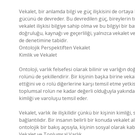
Vekalet, bir anlamda bilgi ve güç ilişkisini de ortaya
gücünü de devreder. Bu devredilen güç, bireylerin to
vekalet ilişkisi bilgiye sahip olma ve bu bilgiyi bir 
doğruluğu, kaynağı ve geçerliliği, yalnızca vekalet 
de denetimine tabidir.
Ontolojik Perspektiften Vekalet
Kimlik ve Vekalet
Ontoloji, varlık felsefesi olarak bilinir ve varlığın doğ
rolünü de şekillendirir. Bir kişinin başka birine veka
ettiğini ve o rolü diğerlerine karşı temsil etme yetk
toplumsal rolün ne kadar değerli olduğuyla yakından il
kimliği ve varoluşu temsil eder.
Vekalet, varlık ile ilişkilidir çünkü bir kişinin kimli
bağlantılıdır. Bir insanın belirli bir konuda vekalet
ontolojik bir bakış açısıyla, kişinin sosyal olarak kab
Vekalet ve Toplumsal Varlık