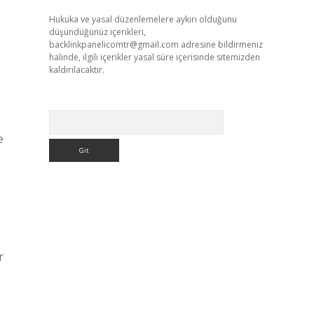
Hukuka ve yasal düzenlemelere aykırı olduğunu
düşündüğünüz içerikleri,
backlinkpanelicomtr@gmail.com
adresine bildirmeniz
halinde, ilgili içerikler yasal süre içerisinde sitemizden
kaldırılacaktır.
Arama
e
r