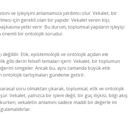
sını ve işleyişini anlamamıza yardımcı olur. Vekalet, bir
mesi için gerekli olan bir yapıdır. Vekalet veren kişi,
aşkasına yetki verir. Bu durum, toplumsal yapıların işleyişi
 önemli bir ontolojik sorudur.
ı değildir. Etik, epistemolojik ve ontolojik açıdan ele
mlik gibi derin felsefi temaları içerir. Vekalet, bir toplumun
 değerini simgeler. Ancak bu, aynı zamanda büyük etik
rin ontolojik tartışmaları gündeme getirir.
parasal soru olmaktan çıkarak, toplumsal, etik ve ontolojik
 Vekalet, yalnızca bir işlem değil, bir güç ilişkisi, bilgi akış
 okurken, vekaletin anlamını sadece maddi bir değerle mi
rgulamalıdırlar.