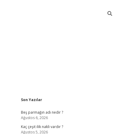
Sidebar
Son Yazılar
pia bella
Beş parmağın adı nedir ?
Ağustos 6, 2026
Kaç çeşit ilik nakli vardır ?
Ağustos 5, 2026