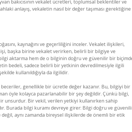
yvan bakıcısının vekalet ücretleri, toplumsal beklentiler ve
ahlaki anlayış, vekaletin nasıl bir değer taşıması gerektiğine
ğasını, kaynağını ve geçerliliğini inceler. Vekalet ilişkileri,
 kişi, başka birine vekalet verirken, belirli bir bilgiye ve
ilgi aktarma hem de o bilginin doğru ve güvenilir bir biçimd
n bedeli, sadece belirli bir yetkinin devredilmesiyle ilgili
ilde kullanıldığıyla da ilgilidir.
eceriler, genellikle bir ücretle değer kazanır. Bu, bilgiyi bir
an öyle kolayca pazarlanabilir bir şey değildir. Çünkü bilgi,
r unsurdur. Bir vekil, verilen yetkiyi kullanırken sahip
r. Burada bilgi kuramı devreye girer: Bilgi doğru ve güvenili
değil, aynı zamanda bireysel ilişkilerde de önemli bir etik