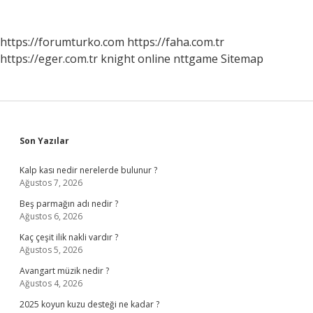
https://forumturko.com
https://faha.com.tr
https://eger.com.tr
knight online
nttgame
Sitemap
Sidebar
Son Yazılar
Kalp kası nedir nerelerde bulunur ?
Ağustos 7, 2026
Beş parmağın adı nedir ?
Ağustos 6, 2026
Kaç çeşit ilik nakli vardır ?
Ağustos 5, 2026
Avangart müzik nedir ?
Ağustos 4, 2026
2025 koyun kuzu desteği ne kadar ?