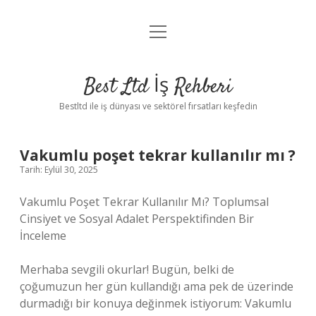
menüyü
Anasayfa
aç
Gizlilik Politikası
Best Ltd İş Rehberi
Yasal Uyarı
Bestltd ile iş dünyası ve sektörel fırsatları keşfedin
Hakkımızda
Vakumlu poşet tekrar kullanılır mı ?
Tarih: Eylül 30, 2025
Vakumlu Poşet Tekrar Kullanılır Mı? Toplumsal
Cinsiyet ve Sosyal Adalet Perspektifinden Bir
İnceleme
Merhaba sevgili okurlar! Bugün, belki de
çoğumuzun her gün kullandığı ama pek de üzerinde
durmadığı bir konuya değinmek istiyorum: Vakumlu