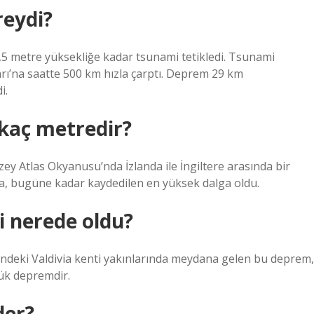
reydi?
,5 metre yüksekliğe kadar tsunami tetikledi. Tsunami
arı’na saatte 500 km hızla çarptı. Deprem 29 km
i.
kaç metredir?
ey Atlas Okyanusu’nda İzlanda ile İngiltere arasında bir
a, bugüne kadar kaydedilen en yüksek dalga oldu.
 nerede oldu?
indeki Valdivia kenti yakınlarında meydana gelen bu deprem,
ük depremdir.
der?