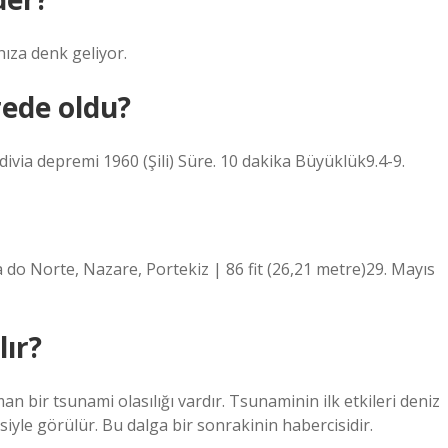
hıza denk geliyor.
ede oldu?
via depremi 1960 (Şili) Süre. 10 dakika Büyüklük9.4-9.
 do Norte, Nazare, Portekiz | 86 fit (26,21 metre)29. Mayıs
lır?
bir tsunami olasılığı vardır. Tsunaminin ilk etkileri deniz
yle görülür. Bu dalga bir sonrakinin habercisidir.