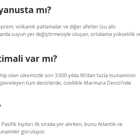
kyanusta mı?
rem, volkanik patlamalar ve diğer afetler (su altı
rda suyun yer değiştirmesiyle oluşan, ortalama yükseklik v
imali var mı?
sahip olan ülkemizde son 3.000 yılda 90’dan fazla tsunaminin
çevreleyen tüm denizlerde, özellikle Marmara Denizi’nde
?
asifik kıyıları ilk sırada yer alırken, bunu Atlantik ve
tsunamiler görülüyor.