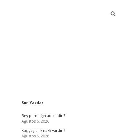
Sidebar
Son Yazılar
pia bella c
Beş parmağın adı nedir ?
Ağustos 6, 2026
Kaç çeşit ilik nakli vardır ?
Ağustos 5, 2026