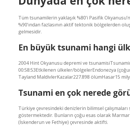
Dünyada en çok ner
Tüm tsunamilerin yaklaşık %80’i Pasifik Okyanusu’
%90’ından fazlasının aktif tektonik bölgelerden olu
gelmesidir.
En büyük tsunami hangi ülk
2004 Hint Okyanusu depremi ve tsunamisiTsunamin
00:58:53Etkilenen ülkeler/bölgelerEndonezya (çoğu
Tayland MaldivlerKazalar227.898 ölümHasar15 milya
Tsunami en çok nerede görü
Türkiye çevresindeki denizlerin bilimsel çalışmaları
göstermektedir. Bunların çoğu esas olarak Marmara D
(İskenderun ve Fethiye) çevresinde aktifti.