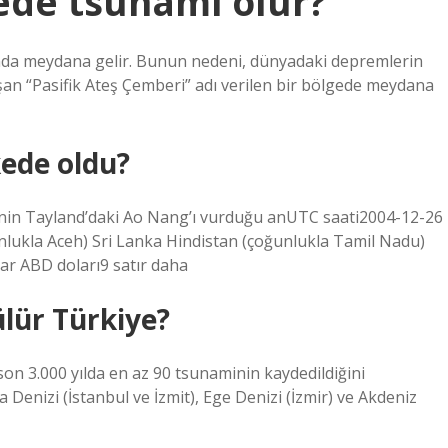
ede tsunami olur?
nda meydana gelir. Bunun nedeni, dünyadaki depremlerin
şan “Pasifik Ateş Çemberi” adı verilen bir bölgede meydana
ede oldu?
in Tayland’daki Ao Nang’ı vurduğu anUTC saati2004-12-26
nlukla Aceh) Sri Lanka Hindistan (çoğunlukla Tamil Nadu)
r ABD doları9 satır daha
lür Türkiye?
 son 3.000 yılda en az 90 tsunaminin kaydedildiğini
enizi (İstanbul ve İzmit), Ege Denizi (İzmir) ve Akdeniz