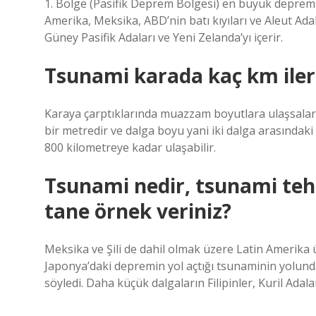
1. Bölge (Pasifik Deprem Bölgesi) en büyük deprem b
Amerika, Meksika, ABD’nin batı kıyıları ve Aleut Adal
Güney Pasifik Adaları ve Yeni Zelanda’yı içerir.
Tsunami karada kaç km iler
Karaya çarptıklarında muazzam boyutlara ulaşsalar d
bir metredir ve dalga boyu yani iki dalga arasındaki
800 kilometreye kadar ulaşabilir.
Tsunami nedir, tsunami tehli
tane örnek veriniz?
Meksika ve Şili de dahil olmak üzere Latin Amerika ül
Japonya’daki depremin yol açtığı tsunaminin yolunda
söyledi. Daha küçük dalgaların Filipinler, Kuril Adala