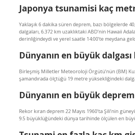
Japonya tsunamisi kaç met
Yaklaşık 6 dakika süren deprem, bazı bölgelerde 40
dalgaları, 6.372 km uzaklıktaki ABD’nin Hawaii Adal
derinliğindeydi ve yerel saatle 14:00’te meydana geld
Dünyanın en büyük dalgası 
Birleşmiş Milletler Meteoroloji Örgütü’nün (BM) Kuz
şamandırada ölçtüğü 19 metre yüksekliğindeki dalg
Dünyanın en büyük depremi
Rekor kıran deprem 22 Mayıs 1960’ta Şili’nin güney
9.5 büyüklüğündeki dünya tarihinde ölçülen en büy
Tsunami en fazla kaç km gi