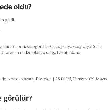
rede oldu?
a geldi.
?
nlamları: 9 sonuçKategoriTürkçeCoğrafya7CoğrafyaDeniz
Depremin neden olduğu dalga17 satır daha
 do Norte, Nazare, Portekiz | 86 fit (26,21 metre)29. Mayıs
 görülür?