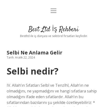
menüyü
Anasayfa
aç
Gizlilik Politikası
Best Ltd İş Rehberi
Yasal Uyarı
Bestltd ile iş dünyası ve sektörel fırsatları keşfedin
Hakkımızda
Selbi Ne Anlama Gelir
Tarih: Aralık 22, 2024
Selbi nedir?
IV. Allah’ın Sıfatları Selbî ve Tenzîhî, Allah’ın ne
olmadığını, ne yapmadığını ve hangi sıfatlara sahip
olmadığını ifade eden sıfatlardır. Allah’ın bu
sıfatlarından bazılarını şu şekilde özetleyebiliriz: *