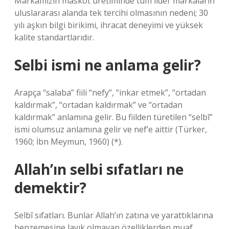
Markamızın maskot üretiminde tüm lider markaların
uluslararası alanda tek tercihi olmasının nedeni; 30
yılı aşkın bilgi birikimi, ihracat deneyimi ve yüksek
kalite standartlarıdır.
Selbi ismi ne anlama gelir?
Arapça “salaba” fiili “nefy”, “inkar etmek”, “ortadan
kaldırmak”, “ortadan kaldırmak” ve “ortadan
kaldırmak” anlamına gelir. Bu fiilden türetilen “selbî”
ismi olumsuz anlamına gelir ve nef’e aittir (Türker,
1960; İbn Meymun, 1960) (*).
Allah’ın selbi sıfatları ne
demektir?
Selbî sıfatları. Bunlar Allah’ın zatına ve yarattıklarına
benzemesine layık olmayan özelliklerden muaf